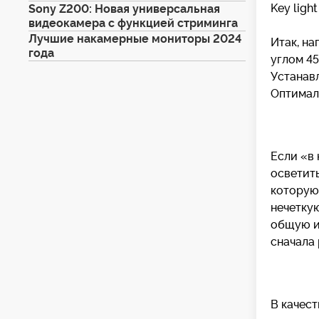
Key light
Sony Z200: Новая универсальная
видеокамера с функцией стриминга
Лучшие накамерные мониторы 2024
Итак, на
года
углом 45
Устанав
Оптималь
Если «в 
осветить
которую
нечеткую
общую ин
сначала 
В качес