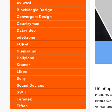
Aviwest
BlackMagic Design
Convergent Design
Countryman
Datavideo
edelkrone
FOR-A
Glensound
Hollyland
Kramer
Libec
Sony
Sound Devices
Об обору
SWIT
использ
Teradek
видеосъ
Tiffen
условиях