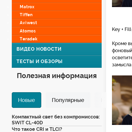
Matrox
Tiffen
Aviwest
Key + Fil
Atomos
Teradek
Кроме в
ВИДЕО НОВОСТИ
фоновый 
осветит
ТЕСТЫ И ОБЗОРЫ
замысла
Полезная информация
Новые
Популярные
Избранные
Компактный свет без компромиссов:
SWIT CL-40D
Что такое CRI и TLCI?