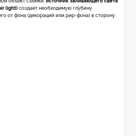
ной объект съемки,
источник заливающего света
r light)
создает необходимую глубину
го от фона (декораций или рир-фона) в сторону