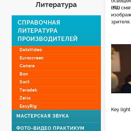
освеще
Литература
(fill)
смяг
изображе
СПРАВОЧНАЯ
зрителя.
ЛИТЕРАТУРА
ПРОИЗВОДИТЕЛЕЙ
DataVideo
Euroscreen
Canare
Bon
Swit
Teradek
Zeiss
EasyRig
Key light
МАСТЕРСКАЯ ЗВУКА
ФОТО-ВИДЕО ПРАКТИКУМ