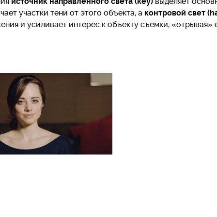
ния
источник направленного света (key)
выделяет основ
чает участки тени от этого объекта, а
контровой свет (hai
ния и усиливает интерес к объекту съемки, «отрывая» е