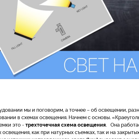
довании мы и поговорим, а точнeе – об освещeнии, раз
овании в схемах освещения. Начнем с основы. «Краеугол
емки это -
трeхточeчная схема освещения
. Она работа
 освещения, как при натурных съемках, так и на закрыты