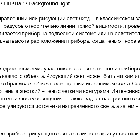
 + Fill +Hair + Background light
правленный или рисующий свет (key) – в классическом в
 градусов относительно линии прямой видимости, прове
ливается прибор на подвесной системе или на осветите
ная высота расположения прибора, когда тень от носа а
кадре» несколько участников, соответственно и прибор
 каждого объекта. Рисующий свет может быть мягким или
 отбрасывает объект, освещенный источником света. Соо
 тень, а жесткий – тень с четкими контурами. Интенсив
тенсивность освещения, а также задает настроение в с
регулируются источники направленного света, а затем –
тве прибора рисующего света отлично подойдут светиль