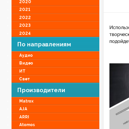
2020
2021
2022
2023
Использ
2024
творчес
подойде
По направлениям
Аудио
Видео
ИТ
Свет
Производители
Matrox
AJA
ARRI
Atomos