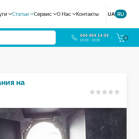
UA
RU
уги
Статьи
Сервис
О Нас
Контакты
044 454 14 04
0
10:00 - 18:30
ния на