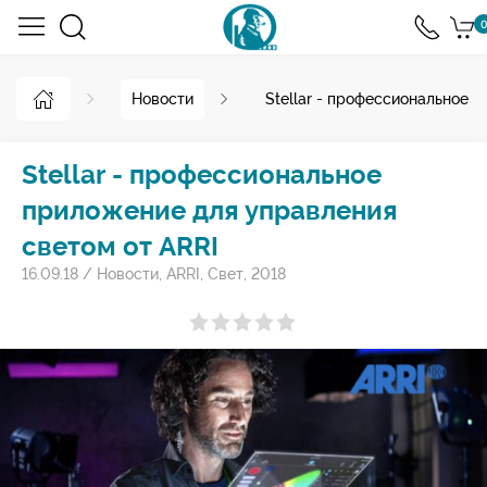
0
Новости
Stellar - профессиональное 
Stellar - профессиональное
приложение для управления
светом от ARRI
16.09.18
/
Новости
,
ARRI
,
Свет
,
2018