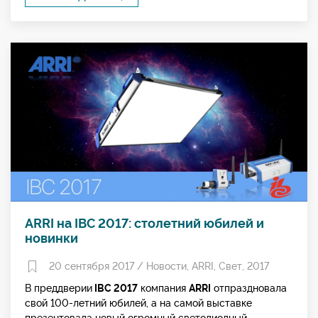
ARRI на IBC 2017: столетний юбилей и
новинки
20 сентября 2017 /
Новости
,
ARRI
,
Свет
,
2017
В преддверии
IBC 2017
компания
ARRI
отпраздновала
свой 100-летний юбилей, а на самой выставке
презентовала новый огромный светодиодный