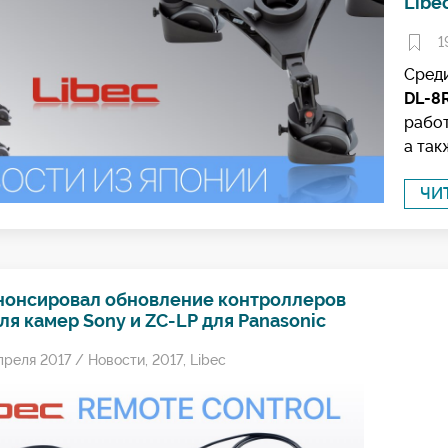
Libe
1
Среди
DL-8
рабо
а так
ЧИ
анонсировал обновление контроллеров
ля камер Sony и ZC-LP для Panasonic
преля 2017 /
Новости
,
2017
,
Libec