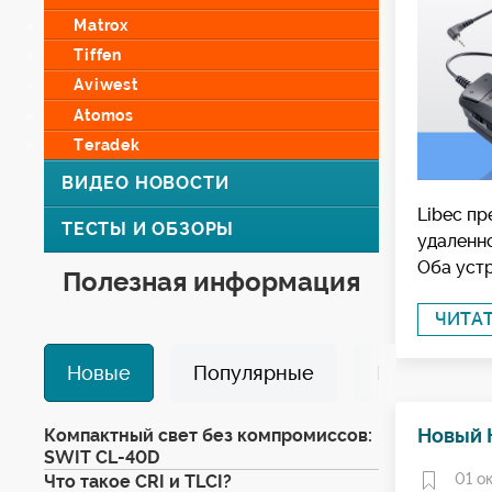
Matrox
Tiffen
Aviwest
Atomos
Teradek
ВИДЕО НОВОСТИ
Libec п
ТЕСТЫ И ОБЗОРЫ
удаленн
Оба устр
Полезная информация
ЧИТА
Новые
Популярные
Избранные
Новый 
Компактный свет без компромиссов:
SWIT CL-40D
01 о
Что такое CRI и TLCI?