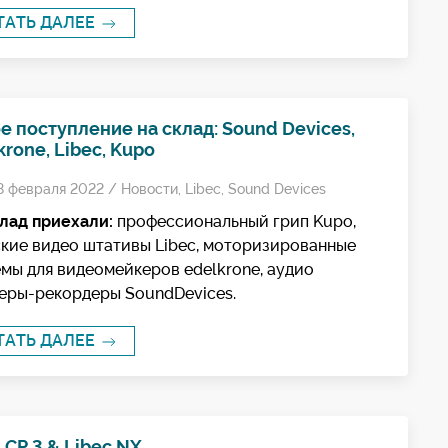
ТАТЬ ДАЛЕЕ
е поступление на склад: Sound Devices,
krone, Libec, Kupo
8 февраля 2022 /
Новости
,
Libec
,
Sound Devices
лад приехали:
профессиональный грип Kupo,
кие видео штативы Libec, моторизированные
мы для видеомейкеров edelkrone, аудио
еры-рекордеры SoundDevices.
ТАТЬ ДАЛЕЕ
s CP.3 & Libec NX