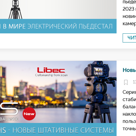
пьеде
2023 
новин
камер
ЧИ
Новы
1
Серия
стаби
бала
накло
польз
точных