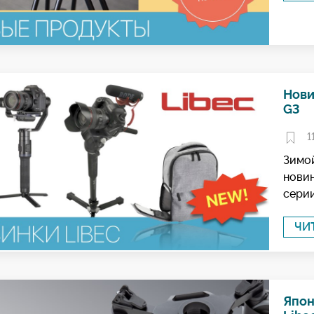
Нови
G3
1
Зимой
новин
сери
ЧИ
Япон