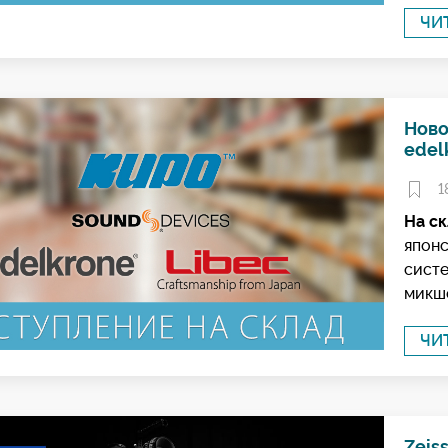
ЧИ
Ново
edel
1
На ск
японс
систе
микш
ЧИ
Zeis