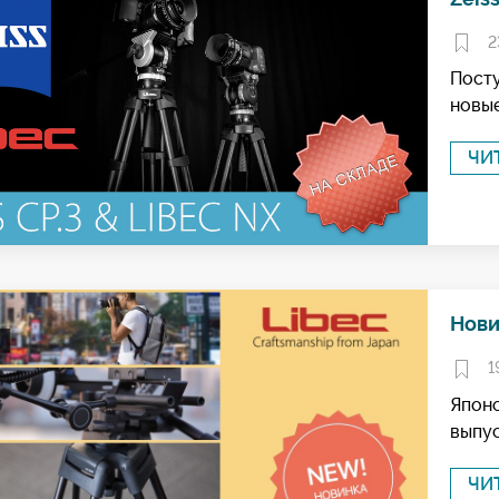
2
Посту
новые
ЧИ
Нови
1
Японс
выпус
ЧИ