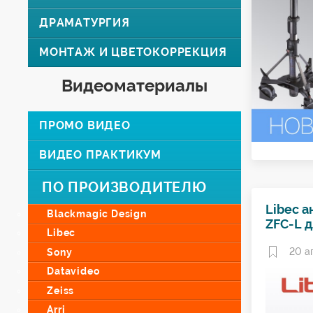
ДРАМАТУРГИЯ
МОНТАЖ И ЦВЕТОКОРРЕКЦИЯ
Видеоматериалы
ПРОМО ВИДЕО
ВИДЕО ПРАКТИКУМ
ПО ПРОИЗВОДИТЕЛЮ
Libec 
Blackmagic Design
ZFC-L д
Libec
20 а
Sony
Datavideo
Zeiss
Arri