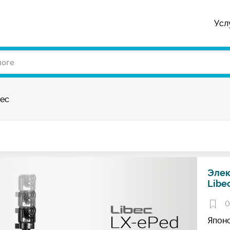
Усл
bec
Элек
Libe
0
Японс