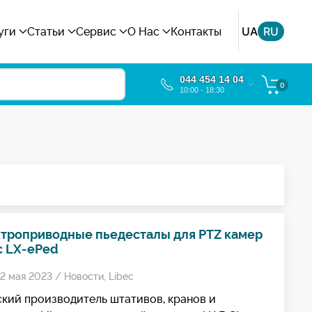
UA
RU
уги
Статьи
Сервис
О Нас
Контакты
044 454 14 04
0
10:00 - 18:30
троприводные пьедесталы для PTZ камер
c LX-ePed
2 мая 2023 /
Новости
,
Libec
кий производитель штативов, кранов и