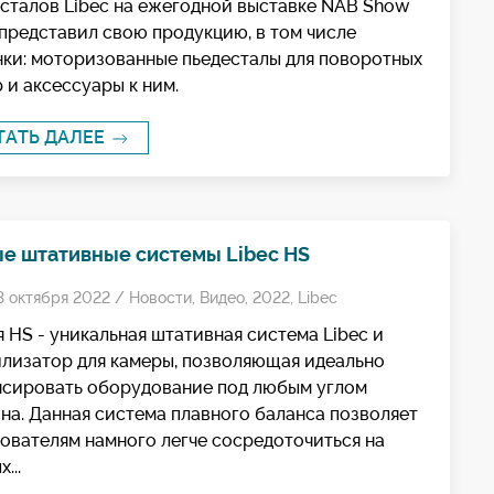
сталов Libec на ежегодной выставке NAB Show
представил свою продукцию, в том числе
ки: моторизованные пьедесталы для поворотных
 и аксессуары к ним.
ТАТЬ ДАЛЕЕ
е штативные системы Libec HS
3 октября 2022 /
Новости
,
Видео
,
2022
,
Libec
 HS - уникальная штативная система Libec и
лизатор для камеры, позволяющая идеально
нсировать оборудование под любым углом
на. Данная система плавного баланса позволяет
ователям намного легче сосредоточиться на
...