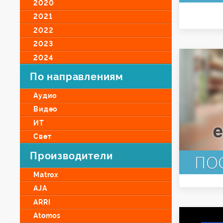
2020
2021
2022
2023
2024
По направлениям
Аудио
Видео
ИТ
Свет
Производители
Matrox
AJA
ARRI
Atomos