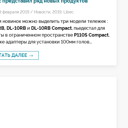
c представил ряд новых продуктов
9 февраля 2019 /
Новости
,
2019
,
Libec
 новинок можно выделить три модели тележек :
RB, DL-10RB
и
DL-10RB Compact
, пьедестал для
ты в ограниченном пространстве
P110S Compact
,
же адаптеры для установки 100мм голов...
ТАТЬ ДАЛЕЕ