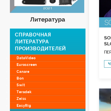
Литература
СПРАВОЧНАЯ
SO
ЛИТЕРАТУРА
SL
ПРОИЗВОДИТЕЛЕЙ
ПЕ
DataVideo
Ч
Euroscreen
Canare
Bon
Swit
Teradek
Zeiss
EasyRig