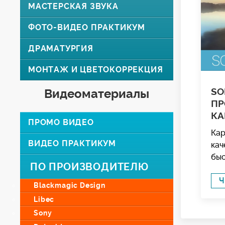
МАСТЕРСКАЯ ЗВУКА
ФОТО-ВИДЕО ПРАКТИКУМ
ДРАМАТУРГИЯ
МОНТАЖ И ЦВЕТОКОРРЕКЦИЯ
SO
Видеоматериалы
ПР
КА
ПРОМО ВИДЕО
Кар
ВИДЕО ПРАКТИКУМ
кач
быс
ПО ПРОИЗВОДИТЕЛЮ
Ч
Blackmagic Design
Libec
Sony