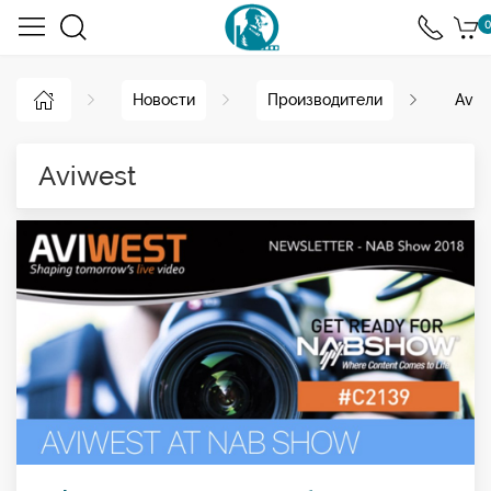
0
Новости
Производители
Aviw
Aviwest