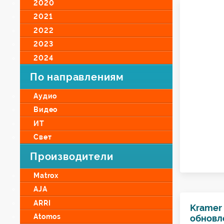
2020
2021
2022
2023
2024
По направлениям
Аудио
Видео
ИТ
Свет
Производители
Matrox
AJA
ARRI
Kramer 
Atomos
обновл