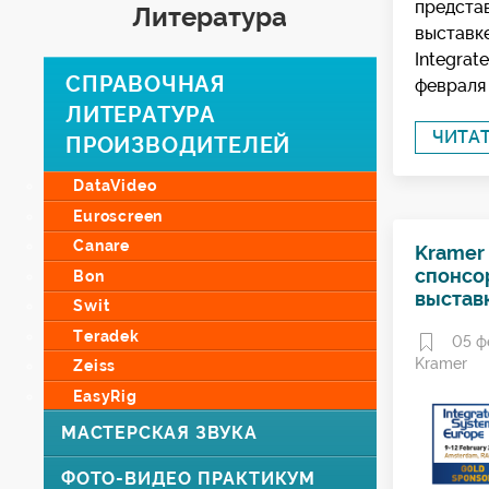
предста
Литература
выставк
Integrat
СПРАВОЧНАЯ
февраля
ЛИТЕРАТУРА
ЧИТА
ПРОИЗВОДИТЕЛЕЙ
DataVideo
Euroscreen
Canare
Kramer 
спонсо
Bon
выставк
Swit
Teradek
05 ф
Kramer
Zeiss
EasyRig
МАСТЕРСКАЯ ЗВУКА
ФОТО-ВИДЕО ПРАКТИКУМ