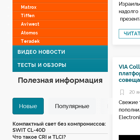
Израильс
Matrox
надолго
Tiffen
презента
Aviwest
Atomos
ЧИТА
Teradek
ВИДЕО НОВОСТИ
ТЕСТЫ И ОБЗОРЫ
VIA Col
платфо
Полезная информация
совеща
20 я
Свежие 
Новые
Популярные
Избранные
пополни
Electron
Компактный свет без компромиссов:
SWIT CL-40D
Что такое CRI и TLCI?