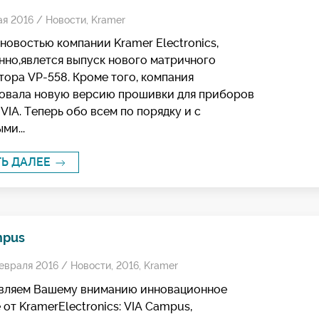
ая 2016 /
Новости
,
Kramer
новостью компании Kramer Electronics,
нно,явлется выпуск нового матричного
ора VP-558. Кроме того, компания
овала новую версию прошивки для приборов
VIA. Теперь обо всем по порядку и с
ми...
ТЬ ДАЛЕЕ
mpus
евраля 2016 /
Новости
,
2016
,
Kramer
вляем Вашему вниманию инновационное
от KramerElectronics: VIA Campus,