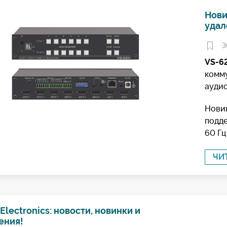
Нови
удал
3
VS-6
комму
аудио
Новин
подде
60 Гц 
ЧИ
Electronics: новости, новинки и
ения!