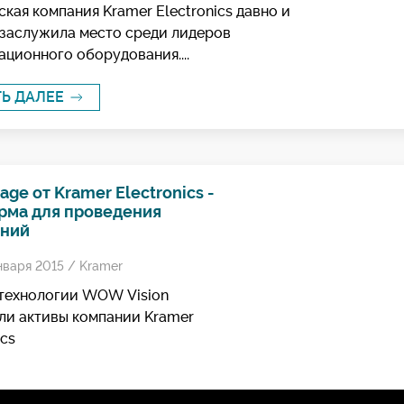
кая компания Kramer Electronics давно и
 заслужила место среди лидеров
ционного оборудования....
ТЬ ДАЛЕЕ
lage от Kramer Electronics -
рма для проведения
ний
нваря 2015 /
Kramer
технологии WOW Vision
ли активы компании Kramer
ics