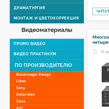
ДРАМАТУРГИЯ
ЧИТА
МОНТАЖ И ЦВЕТОКОРРЕКЦИЯ
Видеоматериалы
Многоо
четыре
ПРОМО ВИДЕО
18 ав
ВИДЕО ПРАКТИКУМ
ПО ПРОИЗВОДИТЕЛЮ
Blackmagic Design
Libec
Sony
Datavideo
Zeiss
Arri