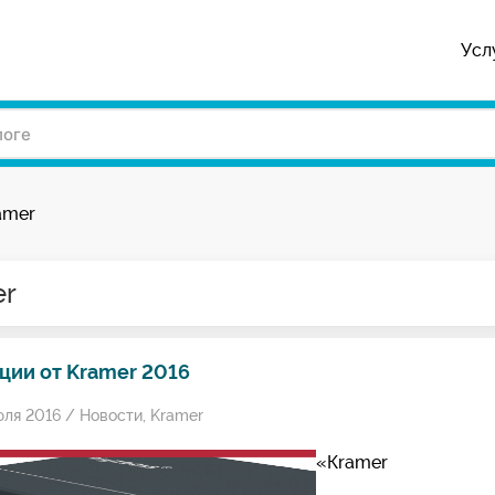
Усл
amer
er
ции от Kramer 2016
юля 2016 /
Новости
,
Kramer
«Кramer