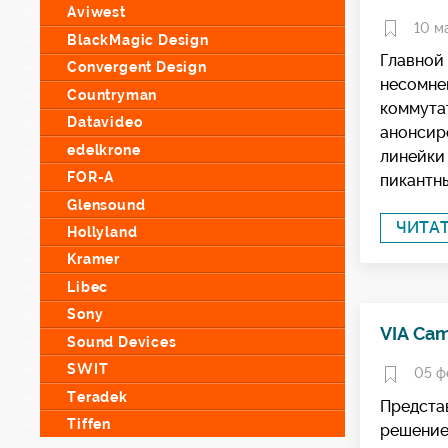
Aviwest
10 м
BlackMagic Design
Главной 
Convergent Design
несомне
Countryman
коммутат
Datavideo
анонсир
edelkrone
линейки 
FOR-A
пикантны
Glensound
ЧИТА
Hollyland
Kramer
Libec
Sony
VIA Ca
Sound Devices
SWIT
05 ф
Teradek
Предста
Tiffen
решение 