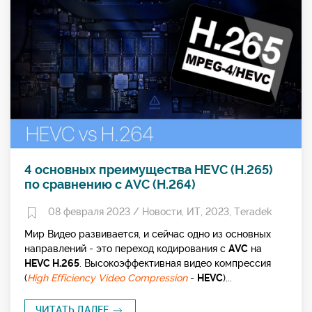
4 основных преимущества HEVC (H.265)
по сравнению с AVC (H.264)
08 февраля 2023 /
Новости
,
ИТ
,
2023
,
Teradek
Мир Видео развивается, и сейчас одно из основных
направлений - это переход кодирования с
AVC
на
HEVC H.265
. Высокоэффективная видео компрессия
(
High Efficiency Video Compression
-
HEVC
)...
ЧИТАТЬ ДАЛЕЕ