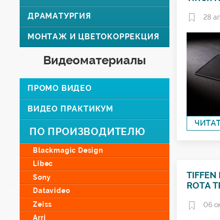
ДРАМАТУРГИЯ
28 а
МОНТАЖ И ЦВЕТОКОРРЕКЦИЯ
Видеоматериалы
ПРОМО ВИДЕО
ВИДЕО ПРАКТИКУМ
ЧИТА
ПО ПРОИЗВОДИТЕЛЮ
Blackmagic Design
Libec
TIFFEN
Sony
ROTA T
Datavideo
Zeiss
06 о
Arri