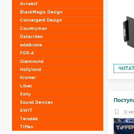
Aviwest
BlackMagic Design
Convergent Design
Countryman
Datavideo
edelkrone
FOR-A
Glensound
ЧИТА
Hollyland
Kramer
Libec
Sony
Поступл
Sound Devices
SWIT
11 ию
Teradek
Tiffen