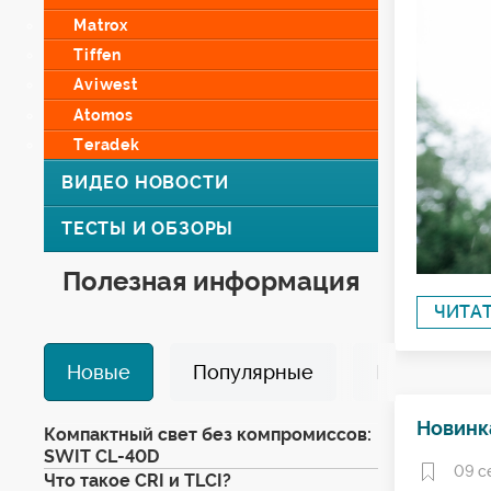
Matrox
Tiffen
Aviwest
Atomos
Teradek
ВИДЕО НОВОСТИ
ТЕСТЫ И ОБЗОРЫ
Полезная информация
ЧИТА
Новые
Популярные
Избранные
Новинка
Компактный свет без компромиссов:
SWIT CL-40D
09 с
Что такое CRI и TLCI?