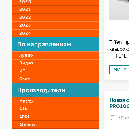
2020
2021
2022
2023
2024
Tiffen 
По направлениям
квадрок
Аудио
TIFFEN...
Видео
ЧИТА
ИТ
Свет
Производители
Новая с
Matrox
PRO10
AJA
ARRI
01 с
Atomos