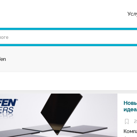
Усл
fen
Новы
идеа
2
Комп