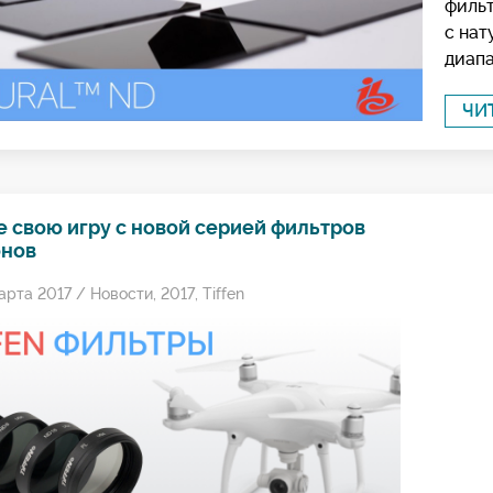
филь
с нат
диапа
ЧИ
е свою игру с новой серией фильтров
онов
арта 2017 /
Новости
,
2017
,
Tiffen