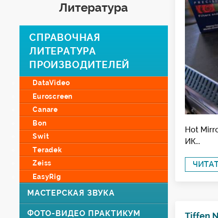
Литература
СПРАВОЧНАЯ
ЛИТЕРАТУРА
ПРОИЗВОДИТЕЛЕЙ
DataVideo
Euroscreen
Canare
Bon
Hot Mirr
Swit
ИК...
Teradek
Zeiss
ЧИТА
EasyRig
МАСТЕРСКАЯ ЗВУКА
ФОТО-ВИДЕО ПРАКТИКУМ
Tiffen 