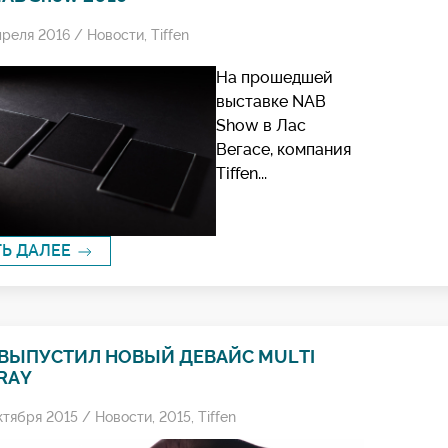
преля 2016 /
Новости
,
Tiffen
На прошедшей
выставке NAB
Show в Лас
Вегасе, компания
Tiffen...
ТЬ ДАЛЕЕ
 ВЫПУСТИЛ НОВЫЙ ДЕВАЙС MULTI
RAY
ктября 2015 /
Новости
,
2015
,
Tiffen