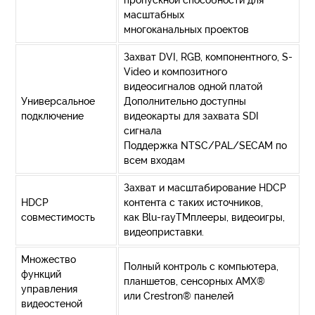
пропускной способности для
масштабных
многоканальных проектов
Захват DVI, RGB, компонентного, S-
Video и композитного
видеосигналов одной платой
Универсальное
Дополнительно доступны
подключение
видеокарты для захвата SDI
сигнала
Поддержка NTSC/PAL/SECAM по
всем входам
Захват и масштабирование HDCP
HDCP
контента с таких источников,
совместимость
как Blu-rayTMплееры, видеоигры,
видеоприставки.
Множество
Полный контроль с компьютера,
функций
планшетов, сенсорных AMX®
управления
или Crestron® панелей
видеостеной