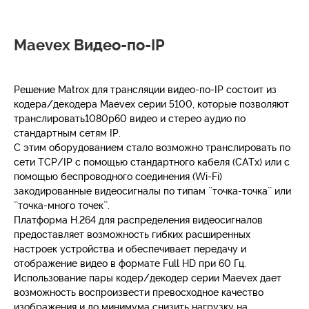
Maevex Видео-по-IP
Решение Matrox для трансляции видео-по-IP состоит из
кодера/декодера Maevex серии 5100, которые позволяют
транслировать1080р60 видео и стерео аудио по
стандартным сетям IP.
С этим оборудованием стало возможно транслировать по
сети TCP/IP с помощью стандартного кабеля (CATx) или с
помощью беспроводного соединения (Wi-Fi)
закодированные видеосигналы по типам ``точка-точка`` или
``точка-много точек``.
Платформа H.264 для распределения видеосигналов
предоставляет возможность гибких расширенных
настроек устройства и обеспечивает передачу и
отображение видео в формате Full HD при 60 Гц.
Использование пары кодер/декодер серии Maevex дает
возможность воспроизвести превосходное качество
изображения и до минимума снизить нагрузку на