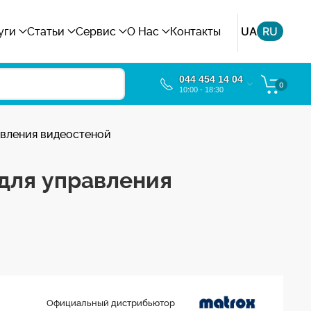
UA
RU
уги
Статьи
Сервис
О Нас
Контакты
044 454 14 04
0
10:00 - 18:30
авления видеостеной
 для управления
Официальный дистрибьютор