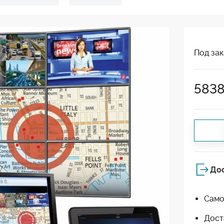
Под зак
583
До
Само
Дост