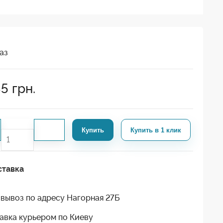
аз
85
грн.
Купить
Купить в 1 клик
ставка
вывоз по адресу Нагорная 27Б
авка курьером по Киеву