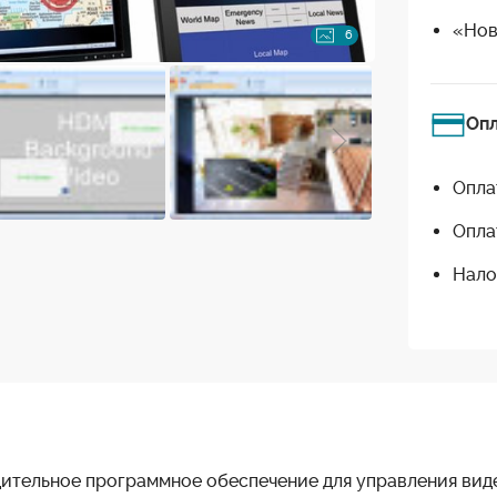
«Нов
6
Оп
Опла
Опла
Нало
ительное программное обеспечение для управления виде