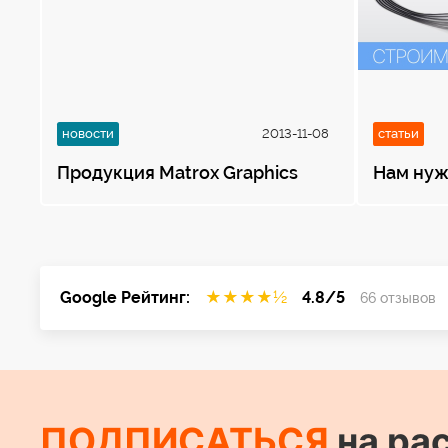
новости
2013-11-08
статьи
Продукция Matrox Graphics
Нам нуж
Google Рейтинг:
★
★
★
★
½
4.8/5
66 отзывов
ПОДПИСАТЬСЯ
на ра