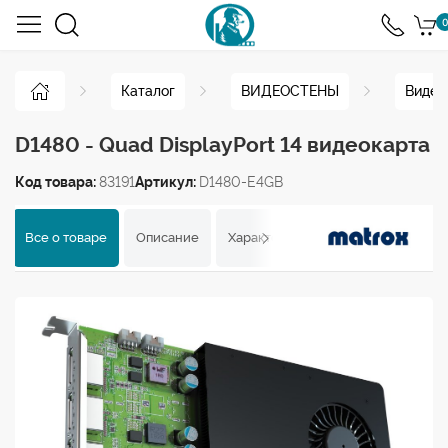
0
Каталог
ВИДЕОСТЕНЫ
Видео
D1480 - Quad DisplayPort 14 видеокарта
Код товара:
83191
Артикул:
D1480-E4GB
Все о товаре
Описание
Характеристики
Отзывы