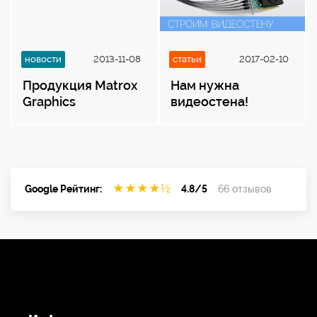
новости
2013-11-08
статьи
2017-02-10
Продукция Matrox
Нам нужна
Graphics
видеостена!
★
★
★
★
½
Google Рейтинг:
4.8/5
66 отзывов