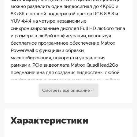
можно разделить один видеосигнал до 4Kp60 и
8Kx8K с полной поддержкой цветов RGB 8:8:8 и
YUV 4:4:4 на четыре независимые
синхронизированные дисплея Full HD любого типа
и размера в любой конфигурации, используя
бесплатное программное обеспечение Matrox
PowerWall с функциями обрезки,
масштабирования, поворота и управления
рамками. PCIe видеоплата Matrox QuadHead2Go
предназначена для создания видеостены любой
конфигурации и возможного размера, от любого
видеоисточника, надежно обеспечивая
Смотреть всё описание
безупречное качество изображения на обширных
дисплеях видеостены. Предустановленные
конфигурации обеспечивают быструю и
беспроблемную установку.
Характеристики
Matrox QuadHead2Go Q185 DisplayPort - управляйте