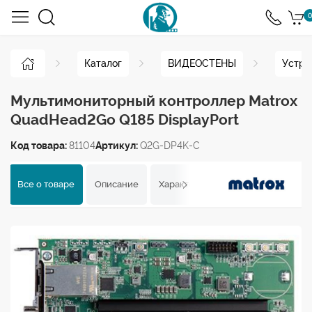
0
Каталог
ВИДЕОСТЕНЫ
Устро
Мультимониторный контроллер Matrox
QuadHead2Go Q185 DisplayPort
Код товара:
81104
Артикул:
Q2G-DP4K-C
Все о товаре
Описание
Характеристики
Отзывы