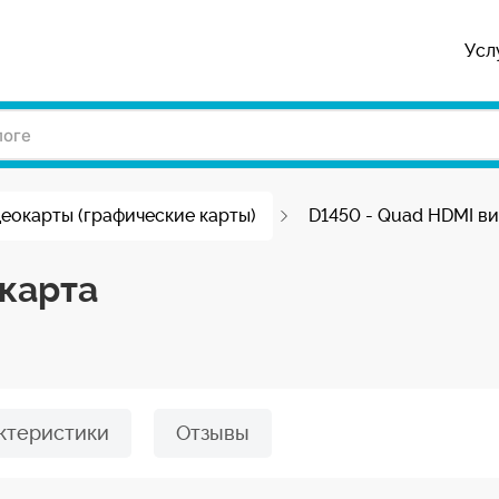
Усл
еокарты (графические карты)
D1450 - Quad HDMI в
карта
ктеристики
Отзывы