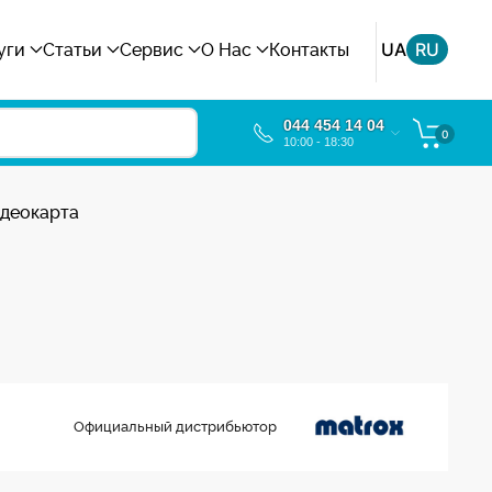
UA
RU
уги
Статьи
Сервис
О Нас
Контакты
044 454 14 04
0
10:00 - 18:30
идеокарта
Официальный дистрибьютор