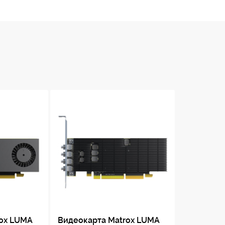
rox LUMA
Видеокарта Matrox LUMA
 4x Mini
A310 4GB GDDR6 4x Mini