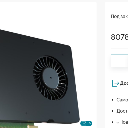
Под зак
807
До
Само
Дост
«Нов
5