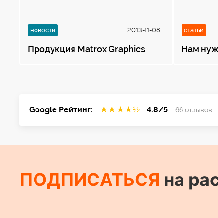
новости
2013-11-08
статьи
Продукция Matrox Graphics
Нам нуж
Google Рейтинг:
★
★
★
★
½
4.8/5
66 отзывов
ПОДПИСАТЬСЯ
на ра