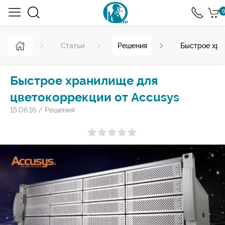
0
Статьи
Решения
Быстрое хра
Быстрое хранилище для
цветокоррекции от Accusys
15.06.16
/
Решения