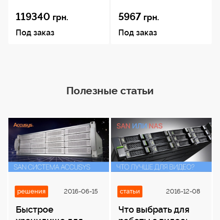
119340
5967
грн.
грн.
Система
Под заказ
Под заказ
охлаждения
Active Silent SSO2
Операционная
Полезные статьи
система
Microsoft Windows 11 Pro 64 bit
Рекомендуемые аксесуары
Звуковой
интерфейс
решения
2016-06-15
статьи
2016-12-08
Focusrite Scarlett 4i4 4x4 USB
Быстрое
Что выбрать для