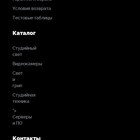
Студийные
Условия возврата
мониторы
Тестовые таблицы
Adam Audio T5V
Каталог
Наушники
Студийный
Beyerdynamic DT 990 PRO
свет
Видеокамеры
Микрофон
Свет
RODE PodMic
и
грип
Микрофонный
Студийная
предусилитель
техника
">
dbx 286s
Серверы
и ПО
Звуковой
микшер
Контакты