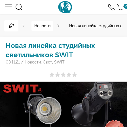
0
Новости
Новая линейка студийных св
Новая линейка студийных
светильников SWIT
03.11.21
/
Новости
,
Свет
,
SWIT