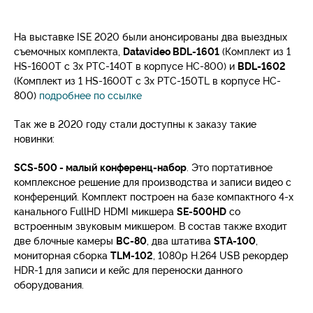
На выставке ISE 2020 были анонсированы два выездных
съемочных комплекта,
Datavideo BDL-1601
(Комплект из 1
HS-1600T с 3x PTC-140T в корпусе HC-800) и
BDL-1602
(Комплект из 1 HS-1600T с 3x PTC-150TL в корпусе HC-
800)
подробнее по ссылке
Так же в 2020 году стали доступны к заказу такие
новинки:
SCS-500 - малый конференц-набор
. Это портативное
комплексное решение для производства и записи видео с
конференций. Комплект построен на базе компактного 4-х
канального FullHD HDMI микшера
SE-500HD
со
встроенным звуковым микшером. В состав также входит
две блочные камеры
BC-80
, два штатива
STA-100
,
мониторная сборка
TLM-102
, 1080р H.264 USB рекордер
HDR-1 для записи и кейс для переноски данного
оборудования.