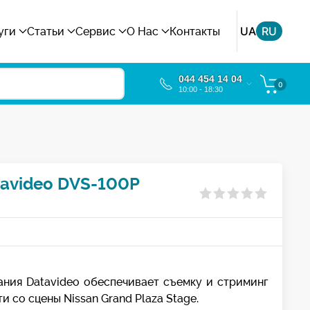
UA
RU
уги
Статьи
Сервис
О Нас
Контакты
044 454 14 04
0
10:00 - 18:30
tavideo DVS-100P
ния Datavideo обеспечивает съемку и стриминг
со сцены Nissan Grand Plaza Stage.