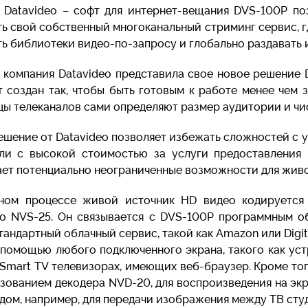
 Datavideo – софт для интернет-вещания DVS-100P поз
ь свой собственный многоканальный стриминг сервис, г
ь библиотеки видео-по-запросу и глобально раздавать и
 компания Datavideo представила свое новое решение 
т создан так, чтобы быть готовым к работе менее чем
цы телеканалов сами определяют размер аудитории и чи
ешение от Datavideo позволяет избежать сложностей с 
ли с высокой стоимостью за услуги предоставления
ает потенциально неограниченные возможности для живо
ном процессе живой источник HD видео кодируется
eo NVS-25. Он связывается с DVS-100P программным об
андартный облачный сервис, такой как Amazon или Digit
 помощью любого подключенного экрана, такого как уст
 Smart TV телевизорах, имеющих веб-браузер. Кроме то
ьзованием декодера NVD-20, для воспроизведения на эк
дом, например, для передачи изображения между ТВ сту