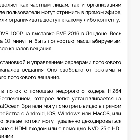
воляет как частным лицам, так и организациям
де пользователи могут стримить в прямом эфире,
ли ограничивать доступ к какому либо контенту.
DVS-100P на выставке BVE 2016 в Лондоне. Весь
 за 10 минут и быть полностью масштабируемым.
сло каналов вещания.
установкой и управлением серверами потокового
 каналов вещания. Оно свободно от рекламы и
го потокового вещания.
 в поток с помощью недорогого кодера H.264
еспечением, которое легко устанавливается на
alOcean. Зрители могут смотреть видео в прямом
ройства с Android, IOS, Windows или MacOS, или
го, живые потоки могут удаленно декодироваться
ране с HDMI входом или с помощью NVD-25 с HD-
диями.