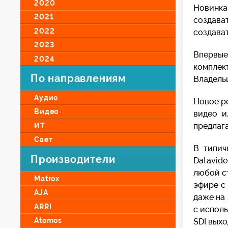
2020
Новинка
2021
создават
2022
создават
2023
Впервые
2024
комплек
По направлениям
Владель
Аудио
Новое р
Видео
видео и
предлаг
ИТ
Свет
В типич
Производители
Datavid
любой ст
Matrox
эфире с
AJA
даже на
ARRI
с испол
Atomos
SDI выхо