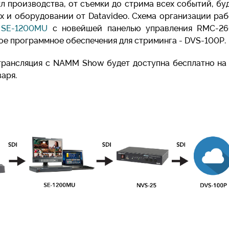
кл производства, от съемки до стрима всех событий, б
х и оборудовании от Datavideo. Схема организации раб
р
SE-1200MU
с новейшей панелью управления RMC-2
ое программное обеспечения для стриминга - DVS-100P.
трансляция с NAMM Show будет доступна бесплатно на
варя.