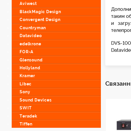
Aviwest
Дополни
BlackMagic Design
таким о
Convergent Design
и загру
Countryman
телепрог
Datavideo
DVS-100
edelkrone
Datavide
FOR-A
Glensound
Hollyland
Kramer
Связанн
Libec
Sony
Sound Devices
SWIT
Teradek
Tiffen