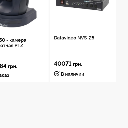
Datavideo NVS-25
IP
50 - камера
Da
отная PTZ
40071
3
грн.
84
грн.
В наличии
аказ