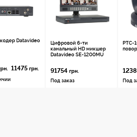
кодер Datavideo
Цифровой 6-ти
PTC-1
канальный HD микшер
повор
Datavideo SE-1200MU
11475
грн.
грн.
91754
1238
грн.
ичии
Под заказ
Под з