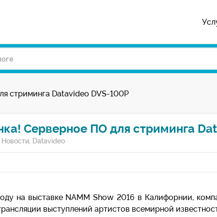
Усл
ля стриминга Datavideo DVS-100P
ка! Серверное ПО для стриминга Da
/
Новости
,
Datavideo
году на выставке NAMM Show 2016 в Калифорнии, компа
рансляции выступлений артистов всемирной известности 