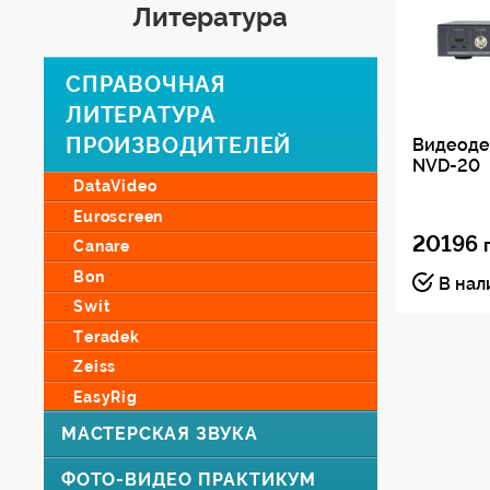
Литература
СПРАВОЧНАЯ
ЛИТЕРАТУРА
ПРОИЗВОДИТЕЛЕЙ
Видеоде
NVD-20
DataVideo
Euroscreen
20196
Canare
Bon
В нал
Swit
Teradek
Zeiss
EasyRig
МАСТЕРСКАЯ ЗВУКА
ФОТО-ВИДЕО ПРАКТИКУМ