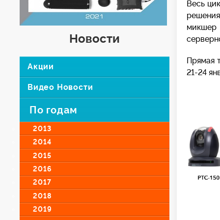
Весь ци
решения
микше
Новости
серверн
Прямая 
Акции
21-24 ян
Видео Новости
По годам
2013
2014
2015
2016
2017
2018
2019