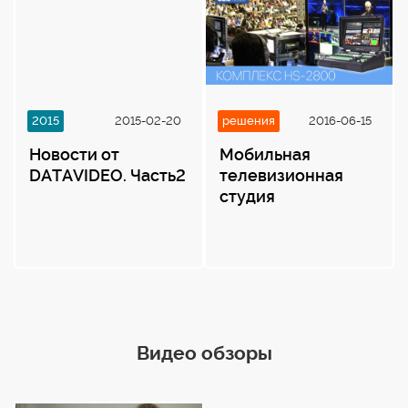
Сеть
Разъем: 1 гнездо RJ45 (10/100 Мбит/с Ethernet)
IP: Статический/DHCP
Поддерживаемые
2015
2015-02-20
решения
2016-06-15
разрешения видео
Новости от
Мобильная
480i / 60 (NTSC)
DATAVIDEO. Часть2
телевизионная
576i / 50 (PAL)
студия
720 @ 50p / 60p
1080 @ 50i / 60i
1080 @ 24p / 25p / 30p / 60p
Контроль
Пользовательский интерфейс веб-браузера для
Видео обзоры
настройки и управления
Обновления