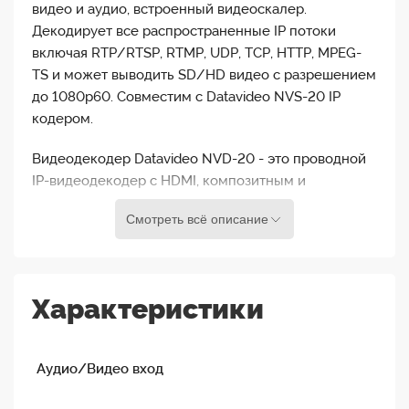
видео и аудио, встроенный видеоскалер.
Декодирует все распространенные IP потоки
включая RTP/RTSP, RTMP, UDP, TCP, HTTP, MPEG-
TS и может выводить SD/HD видео с разрешением
до 1080p60. Совместим с Datavideo NVS-20 IP
кодером.
Видеодекодер Datavideo NVD-20 - это проводной
IP-видеодекодер с HDMI, композитным и
аналоговым аудиовыходами. NVD-20 декодирует
Смотреть всё описание
все распространенные протоколы, включая
RTP/RTSP, RTMP, UDP, TCP, HTTP, HLS и MPEG-TS, и
может выводить видео SD/HD с разрешением до
1080p60. NVD-20 является идеальным партнером
Характеристики
IP-кодера Datavideo NVS-25, обеспечивающего
двухточечное видеосоединение в формате Full HD
через Ethernet, Wi-Fi или Интернет.
Аудио/Видео вход
Работает в стандартных сетях Ethernet 10/100