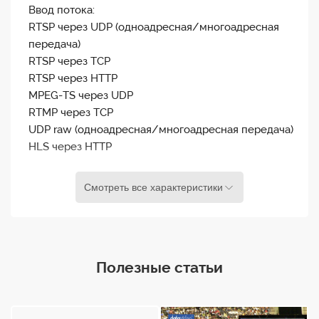
Мбит. Превосходное качество изображения с
Ввод потока:
очень низкой задержкой. Декодирование H.264.
RTSP через UDP (одноадресная/многоадресная
Поддержка RTP/RTSP (одноадресная/
передача)
многоадресная рассылка), RTMP, UDP
RTSP через TCP
(одноадресная/многоадресная рассылка), TCP,
RTSP через HTTP
HTTP, HLS и MPEG-TS. Веб-интерфейс для
MPEG-TS через UDP
настройки и управления. Встроенный
RTMP через TCP
видеоскейлер. Поддержка видео и аудио в
UDP raw (одноадресная/многоадресная передача)
формате Full HD. Поддержка HDMI и композитного
HLS через HTTP
видеовыхода.
Аудио выход
Смотреть все характеристики
2 разъема для наушников; Встроенный звук HDMI
Видео выход
Полезные статьи
Композитный (аналоговый); HDMI (цифровой)