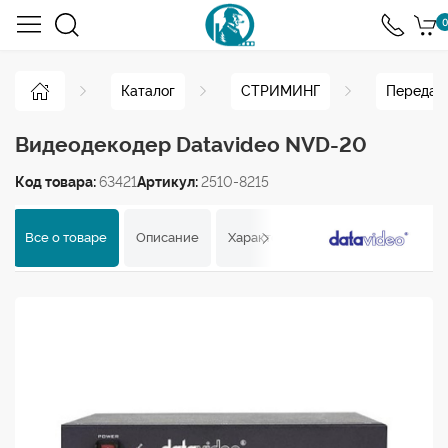
0
Каталог
СТРИМИНГ
Передача
Видеодекодер Datavideo NVD-20
Код товара:
63421
Артикул:
2510-8215
Все о товаре
Описание
Характеристики
Отзывы