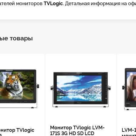
ателей мониторов
TVLogic
. Детальная информация на офи
ые товары
Монитор TVlogic LVM-
нитор TVlogic
LVM-
171S 3G HD SD LCD
A
мони