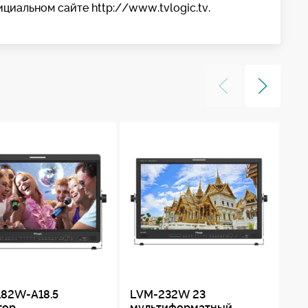
циальном сайте http://www.tvlogic.tv.
182W-A18.5
LVM-232W 23
VF
тор
мультиформатный
ви