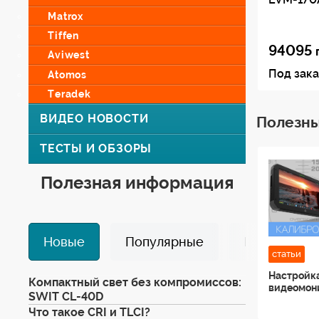
Matrox
Tiffen
94095
Aviwest
Под зака
Atomos
Teradek
ВИДЕО НОВОСТИ
Полезны
ТЕСТЫ И ОБЗОРЫ
Полезная информация
Новые
Популярные
Избранные
статьи
Настройка
Компактный свет без компромиссов:
видеомон
SWIT CL-40D
Что такое CRI и TLCI?