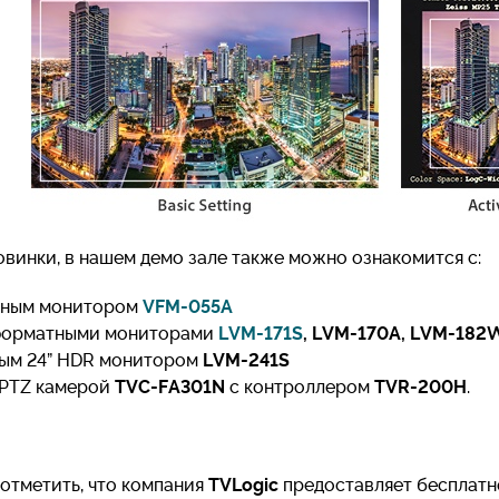
винки, в нашем демо зале также можно ознакомится с:
рным монитором
VFM-055A
форматными мониторами
LVM-171S
, LVM-170A, LVM-182
ым 24” HDR монитором
LVM-241S
 PTZ камерой
TVC-FA301N
с контроллером
TVR-200H
.
отметить, что компания
TVLogic
предоставляет бесплатн