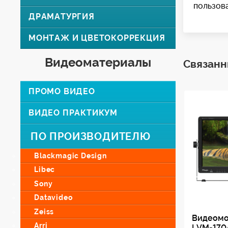
пользов
ДРАМАТУРГИЯ
МОНТАЖ И ЦВЕТОКОРРЕКЦИЯ
Видеоматериалы
Связанн
ПРОМО ВИДЕО
ВИДЕО ПРАКТИКУМ
ПО ПРОИЗВОДИТЕЛЮ
Blackmagic Design
Libec
Sony
Datavideo
Zeiss
Видеомо
Arri
LVM-170