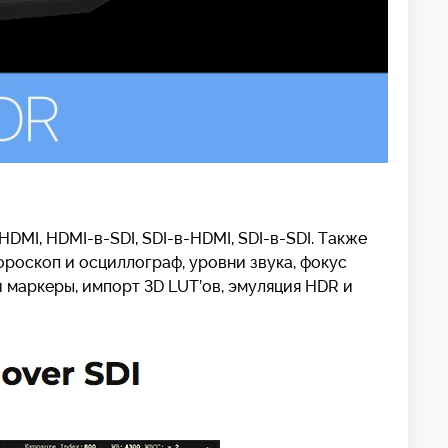
I, HDMI-в-SDI, SDI-в-HDMI, SDI-в-SDI. Также
роскоп и осциллограф, уровни звука, фокус
 маркеры, импорт 3D LUT’ов, эмуляция HDR и