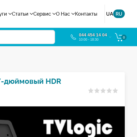
UA
RU
уги
Статьи
Сервис
О Нас
Контакты
044 454 14 04
0
10:00 - 18:30
- 7-дюймовый HDR