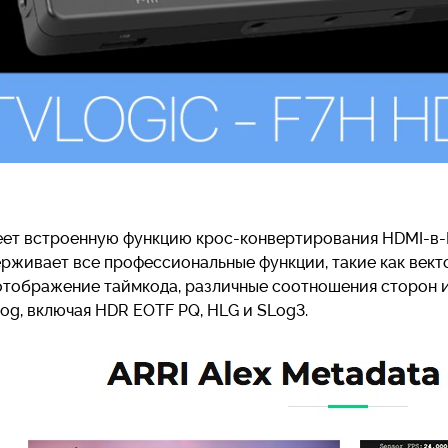
ет встроенную функцию крос-конвертирования HDMI-в-HDM
рживает все профессиональные функции, такие как векто
отображение таймкода, различные соотношения сторон и
og, включая HDR EOTF PQ, HLG и SLog3.