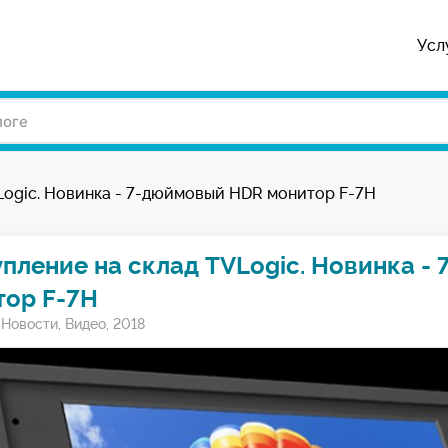
Усл
Logic. Новинка - 7-дюймовый HDR монитор F-7H
пление на склад TVLogic. Новинка 
тор F-7H
/
Новости
,
Видео
,
2018