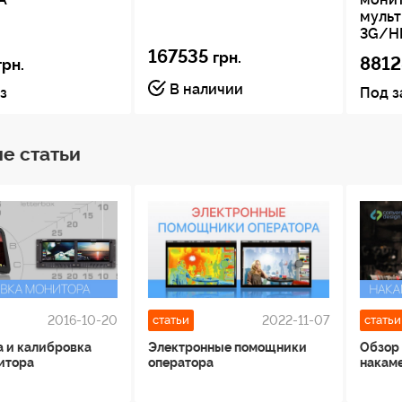
муль
3G/H
167535
грн.
8812
грн.
В наличии
з
Под з
е статьи
2016-10-20
2022-11-07
статьи
статьи
 и калибровка
Электронные помощники
Обзор
итора
оператора
накам