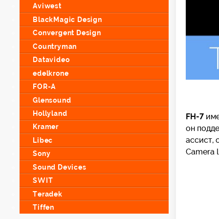
Aviwest
BlackMagic Design
Convergent Design
Countryman
Datavideo
edelkrone
FOR-A
Glensound
Hollyland
FH-7
име
Kramer
он подде
ассист, 
Libec
Camera l
Sony
Sound Devices
SWIT
Teradek
Tiffen