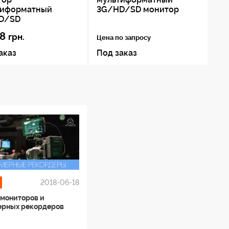
тиформатный
3G/HD/SD монитор
D/SD
8
75
грн.
Цена по запросу
аказ
Под заказ
По
2018-06-18
 мониторов и
ерных рекордеров