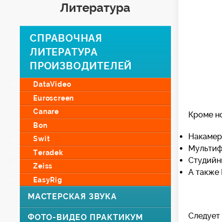
Литература
СПРАВОЧНАЯ
ЛИТЕРАТУРА
ПРОИЗВОДИТЕЛЕЙ
DataVideo
Euroscreen
Canare
Кроме но
Bon
Накаме
Swit
Мульти
Teradek
Студийн
Zeiss
А также
EasyRig
МАСТЕРСКАЯ ЗВУКА
Следует 
ФОТО-ВИДЕО ПРАКТИКУМ