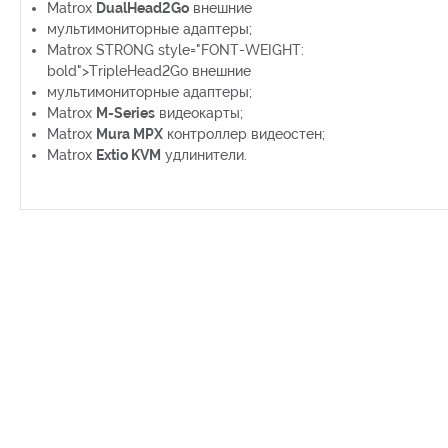
Matrox
DualHead2Go
внешние
мультимониторные адаптеры;
Matrox STRONG style="FONT-WEIGHT:
bold">TripleHead2Go внешние
мультимониторные адаптеры;
Matrox
M-Series
видеокарты;
Matrox
Mura MPX
контроллер видеостен;
Matrox
Extio KVM
удлинители.