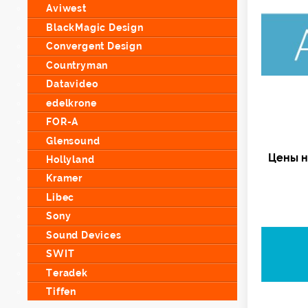
Aviwest
BlackMagic Design
Convergent Design
Countryman
Datavideo
edelkrone
FOR-A
Glensound
Цены н
Hollyland
Kramer
Libec
Sony
Sound Devices
SWIT
Teradek
Tiffen