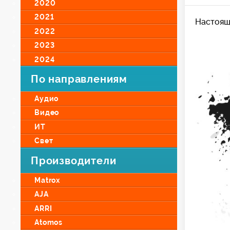
2020
2021
Настояща
2022
2023
2024
По направлениям
Аудио
Видео
ИТ
Свет
Производители
Matrox
AJA
ARRI
Atomos