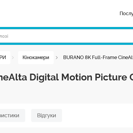
Посл
ЕРИ
Кінокамери
BURANO 8K Full-Frame CineAlt
eAlta Digital Motion Picture
ристики
Відгуки