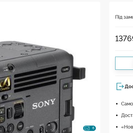
Під зам
1376
До
Само
Дост
«Нов
6