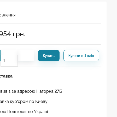
овлення
954
грн.
Купить
Купити в 1 клік
ставка
вивіз за адресою Нагорна 27Б
авка кур'єром по Киеву
ою Поштою» по Україні