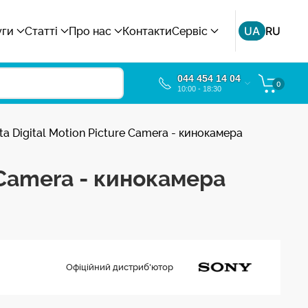
UA
RU
уги
Статті
Про нас
Контакти
Сервіс
044 454 14 04
0
10:00 - 18:30
a Digital Motion Picture Camera - кинокамера
 Camera - кинокамера
Офіційний дистриб'ютор