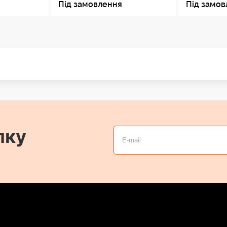
Під замовлення
Під замо
лку