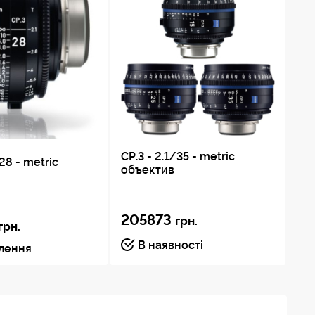
CP.3 - 2.1/35 - metric
CP.
/28 - metric
объектив
об
205873
2
грн.
грн.
В наявності
влення