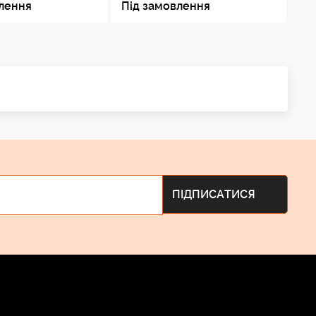
влення
Під замовлення
Пі