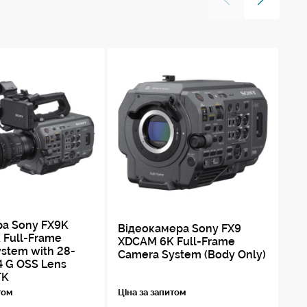
ра Sony FX9K
Відеокамера Sony FX9
Кі
 Full-Frame
XDCAM 6K Full-Frame
ру
stem with 28-
Camera System (Body Only)
IL
 G OSS Lens
TK
1
том
Ціна за запитом