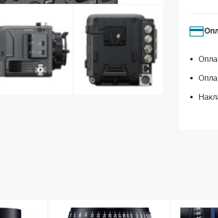
Оп
Опла
Опла
Накл