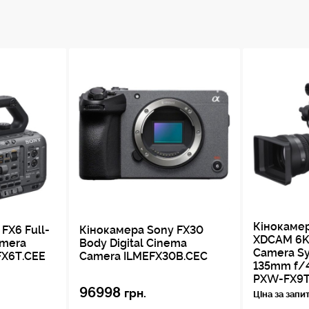
Кінокаме
FX6 Full-
Кінокамера Sony FX30
XDCAM 6K
amera
Body Digital Cinema
Camera Sy
FX6T.CEE
Camera ILMEFX30B.CEC
135mm f/4
PXW-FX9
96998
грн.
Ціна за запи