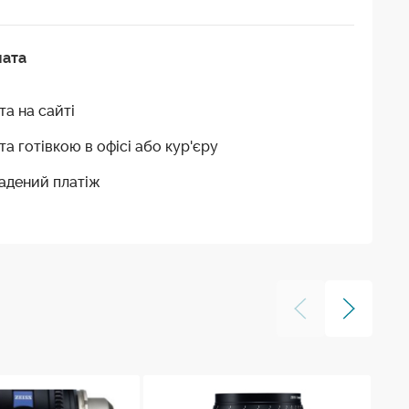
лата
та на сайті
та готівкою в офісі або кур'єру
адений платіж