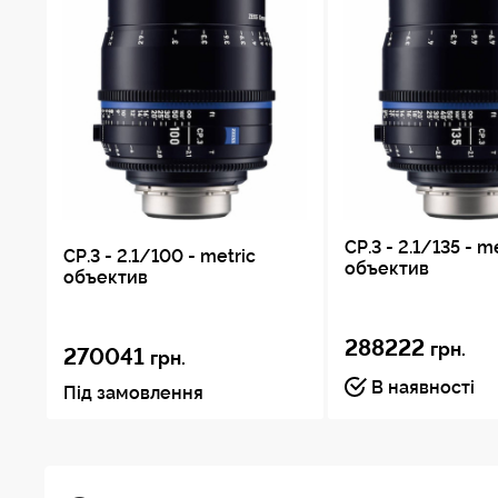
CP.3 - 2.1/135 - m
CP.3 - 2.1/100 - metric
объектив
объектив
288222
грн.
270041
грн.
В наявності
Під замовлення