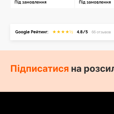
Під замовлення
Під замовлення
Google Рейтинг:
★
★
★
★
½
4.8/5
66 отзывов
Підписатися
на розси