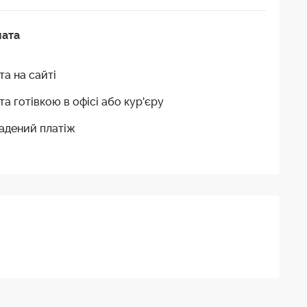
лата
та на сайті
та готівкою в офісі або кур'єру
адений платіж