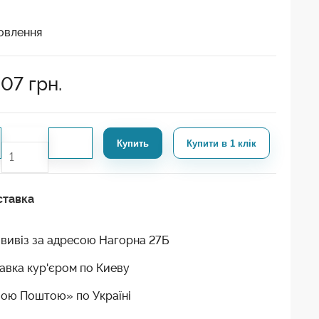
овлення
507
грн.
Купить
Купити в 1 клік
ставка
вивіз за адресою Нагорна 27Б
авка кур'єром по Киеву
ою Поштою» по Україні