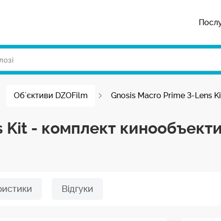
Посл
Об`єктиви DZOFilm
Gnosis Macro Prime 3-Lens K
s Kit - комплект кинообъект
ристики
Відгуки