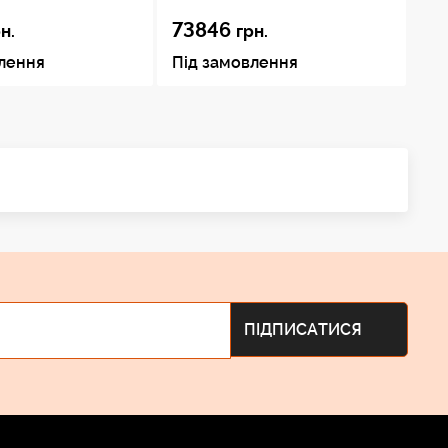
73846
3
н.
грн.
влення
Під замовлення
Пі