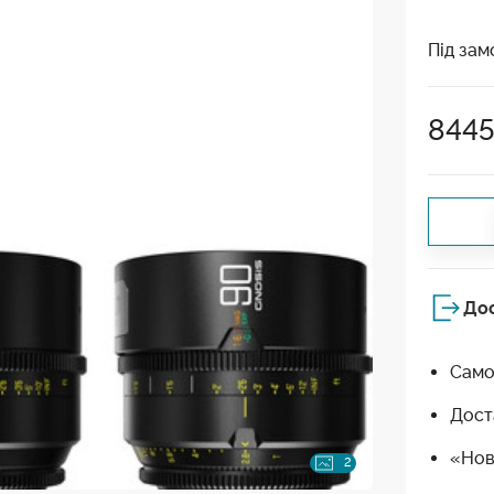
Під зам
844
До
Само
Дост
«Нов
2