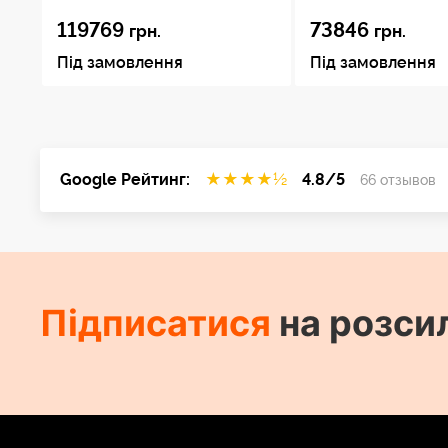
119769
73846
грн.
грн.
Під замовлення
Під замовлення
Google Рейтинг:
★
★
★
★
½
4.8/5
66 отзывов
Підписатися
на розси