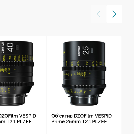
DZOFilm VESPID
Об`єктив DZOFilm VESPID
VE
m T2.1 PL/EF
Prime 25mm T2.1 PL/EF
ко
PL