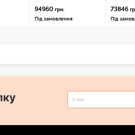
94960
73846
грн.
гр
Під замовлення
Під замо
лку