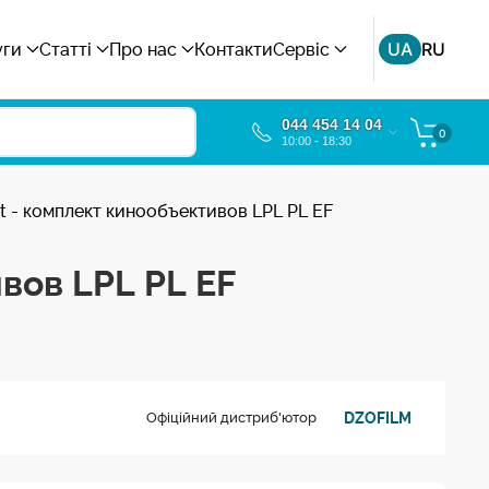
UA
RU
уги
Статті
Про нас
Контакти
Сервіс
044 454 14 04
0
10:00 - 18:30
it - комплект кинообъективов LPL PL EF
ивов LPL PL EF
DZOFILM
Офіційний дистриб'ютор