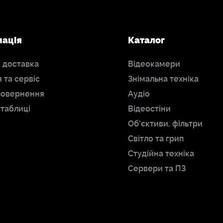
мація
Каталог
і доставка
Відеокамери
я та сервіс
Знімальна техніка
повернення
Аудіо
 таблиці
Відеостіни
Об'єктиви, фільтри
Світло та грип
Студійна техніка
Сервери та ПЗ