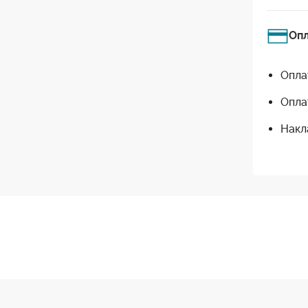
Оп
Опла
Опла
Накл