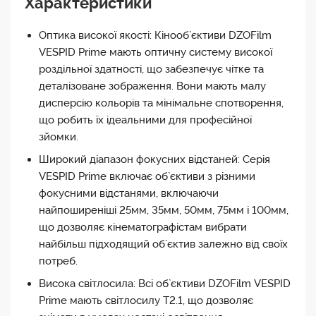
Характеристики
DZOFilm VESPID Prime - це серія
Оптика високої якості: Кінооб`єктиви DZOFilm
кінооб`єктивів, створених компанією
VESPID Prime мають оптичну систему високої
DZOFilm, що спеціалізується на
роздільної здатності, що забезпечує чітке та
виробництві кінообладнання.
деталізоване зображення. Вони мають малу
дисперсію кольорів та мінімальне спотворення,
Вони призначені для використання в кінематографії
що робить їх ідеальними для професійної
та відеовиробництві, та пропонують високу якість
зйомки.
оптики та механіки для професійних
Широкий діапазон фокусних відстаней: Серія
кінематографістів та відеооператорів.
VESPID Prime включає об`єктиви з різними
фокусними відстанями, включаючи
найпоширеніші 25мм, 35мм, 50мм, 75мм і 100мм,
що дозволяє кінематографістам вибрати
найбільш підходящий об`єктив залежно від своїх
потреб.
Висока світлосила: Всі об`єктиви DZOFilm VESPID
Prime мають світлосилу T2.1, що дозволяє