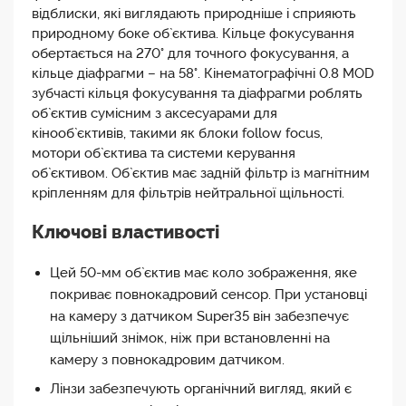
відблиски, які виглядають природніше і сприяють
природному боке об`єктива. Кільце фокусування
обертається на 270° для точного фокусування, а
кільце діафрагми – на 58°. Кінематографічні 0.8 MOD
зубчасті кільця фокусування та діафрагми роблять
об`єктив сумісним з аксесуарами для
кінооб`єктивів, такими як блоки follow focus,
мотори об`єктива та системи керування
об`єктивом. Об`єктив має задній фільтр із магнітним
кріпленням для фільтрів нейтральної щільності.
Ключові властивості
Цей 50-мм об`єктив має коло зображення, яке
покриває повнокадровий сенсор. При установці
на камеру з датчиком Super35 він забезпечує
щільніший знімок, ніж при встановленні на
камеру з повнокадровим датчиком.
Лінзи забезпечують органічний вигляд, який є