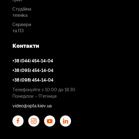
Студійна
Пелюстки
техніка
діафрагми
Сервери
та ПЗ
16
Контакти
Кільця та
+38 (044) 454-14-04
крок
+38 (095) 454-14-04
Фокус: 0,8 MOD / крок 32
+38 (098) 454-14-04
Діафрагма: 0,8 MOD / крок 32
Телефонуйте з 10:00 до 18:30
Понеділок – П'ятниця
Передній
video@opta.kiev.ua
діаметр
80 мм