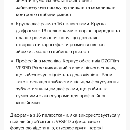
знімати в умовах нестачі освітлення,
забезпечуючи високу чутливість та можливість
контролю глибини різкості.
Кругла діафрагма з 16 пелюстками: Кругла
діафрагма з 16 пелюстками створює природне та
плавне розмивання фону, що дозволяє
створювати гарні ефекти розмиття під час
зйомки з малою глибиною різкості.
Професійна механіка: Корпус об`єктивів DZOFilm
VESPID Prime виконаний з алюмінієвого сплаву,
що забезпечує міцність та довговічність. Вони
також оснащені зубчастим кільцем фокусування,
зубчастим кільцем діафрагми, що робить їх
сумісними з аксесуарами для професійної
кінозйомки.
Діафрагма з 16 пелюстками, яка використовується у
всій лінійці об`єктивів VESPID з фіксованою
фокусною відстанню, створює круглі нерізкі