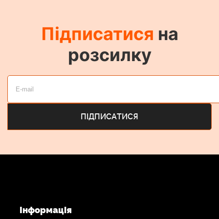
50 мм
Підписатися
на
розсилку
Кріплення
об`єктива
ARRI PL/ Canon EF
Покриття
формату
об`єктива
Full Frame/VV
Коло
зображень
Інформація