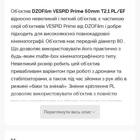
Об`єктив
DZOFilm VESPID Prime 50mm T2.1 PL/EF
відносно невеликий і легкий об`єктив, є частиною
серії об`єктивів VESPID Prime від DZOFilm і добре
підходить для високоякісної повнокадрової
кінематографії. Об`єктив має передній діаметр 80 ,
Що дозволяє використовувати його практично з
будь-яким matte-box кінематографічного типу.
Невеликий розмір робить цей об`єктив
привабливим варіантом при роботі з дронами та
стабілізаторами, а також під час зйомки з рук або в
режимі «біжи та знімай». Змінне кріплення PL
дозволяє використовувати об`єктив з повністю
ручним керуванням на різних сучасних та старих
кінокамерах, у той час як повнокадрове покриття
Переглянути весь опис
підтримує датчики з довжиною зображення до 46,5
мм для використання на камерах з датчиками аж
до Vista Vision без віньєтування.