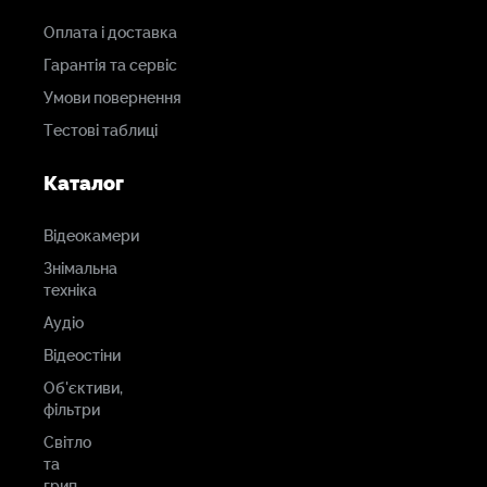
46,5 мм
Оплата і доставка
Гарантія та сервіс
Максимальна
Умови повернення
діафрагма
Тестові таблиці
Т2.1
Каталог
Мінімальна
Відеокамери
діафрагма
Знімальна
техніка
Т22
Аудіо
Відеостіни
Мінімальна
Об'єктиви,
відстань
фільтри
фокусування
Світло
та
З площиною зображення: 0,37 м
грип