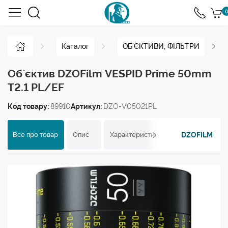
0
Каталог
ОБ`ЄКТИВИ, ФІЛЬТРИ
Об`єктив DZOFilm VESPID Prime 50mm
T2.1 PL/EF
Код товару:
89910
Артикул:
DZO-V05021PL
DZOFILM
Все про товар
Опис
Характеристики
Відгуки