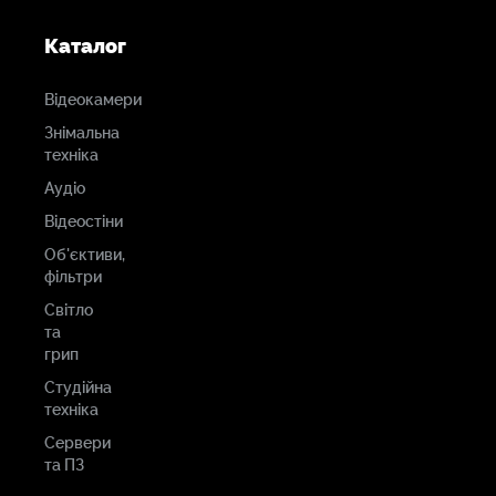
Каталог
Відеокамери
Знімальна
техніка
Аудіо
Відеостіни
Об'єктиви,
фільтри
Світло
та
грип
Студійна
техніка
Сервери
та ПЗ