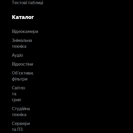
Тестові таблиці
Каталог
Відеокамери
Знімальна
техніка
Аудіо
Відеостіни
Об'єктиви,
фільтри
Світло
та
грип
Студійна
техніка
Сервери
та ПЗ