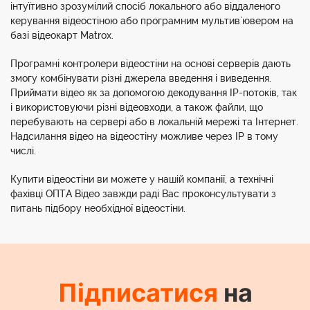
інтуїтивно зрозумілий спосіб локального або віддаленого
керування відеостіною або програмним мультив`ювером на
базі відеокарт Matrox.
Програмні контролери відеостіни на основі серверів дають
змогу комбінувати різні джерела введення і виведення.
Приймати відео як за допомогою декодування IP-потоків, так
і використовуючи різні відеовходи, а також файли, що
перебувають на сервері або в локальній мережі та Інтернет.
Надсилання відео на відеостіну можливе через IP в тому
числі.
Купити відеостіни ви можете у нашій компанії, а технічні
фахівці ОПТА Відео завжди раді Вас проконсультувати з
питань підбору необхідної відеостіни.
Підписатися
на