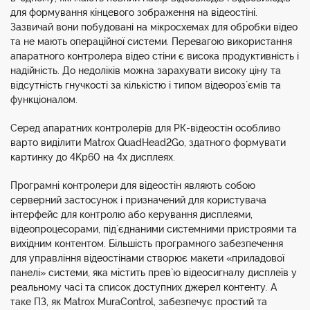
для формування кінцевого зображення на відеостіні.
Зазвичай вони побудовані на мікросхемах для обробки відео
та не мають операційної системи. Перевагою використання
апаратного контролера відео стіни є висока продуктивність і
надійність. До недоліків можна зарахувати високу ціну та
відсутність гнучкості за кількістю і типом відеороз`ємів та
функціоналом.
Серед апаратних контролерів для РК-відеостін особливо
варто виділити Matrox QuadHead2Go, здатного формувати
картинку до 4Kp60 на 4х дисплеях.
Програмні контролери для відеостін являють собою
серверний застосунок і призначений для користувача
інтерфейс для контролю або керування дисплеями,
відеопроцесорами, під`єднаними системними пристроями та
вихідним контентом. Більшість програмного забезпечення
для управління відеостінами створює макети «приладової
панелі» системи, яка містить прев`ю відеосигналу дисплеїв у
реальному часі та список доступних джерел контенту. А
таке ПЗ, як Matrox MuraControl, забезпечує простий та