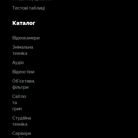
Тестові таблиці
Каталог
Відеокамери
Знімальна
техніка
Аудіо
Відеостіни
Об'єктиви,
фільтри
Світло
та
грип
Студійна
техніка
Сервери