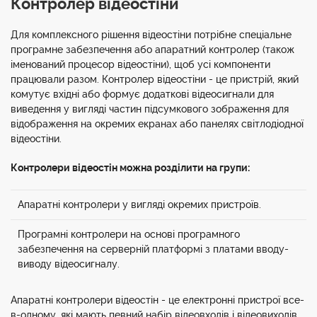
Контролер відеостіни
Для комплексного рішення відеостіни потрібне спеціальне
програмне забезпечення або апаратний контролер (також
іменований процесор відеостіни), щоб усі компоненти
працювали разом. Контролер відеостіни - це пристрій, який
комутує вхідні або формує додаткові відеосигнали для
виведення у вигляді частин підсумкового зображення для
відображення на окремих екранах або панелях світлодіодної
відеостіни.
Контролери відеостін можна розділити на групи:
Апаратні контролери у вигляді окремих пристроїв.
Програмні контролери на основі програмного
забезпечення на серверній платформі з платами вводу-
виводу відеосигналу.
Апаратні контролери відеостін - це електронні пристрої все-
в-одному, які мають певний набір відеовходів і відеовиходів