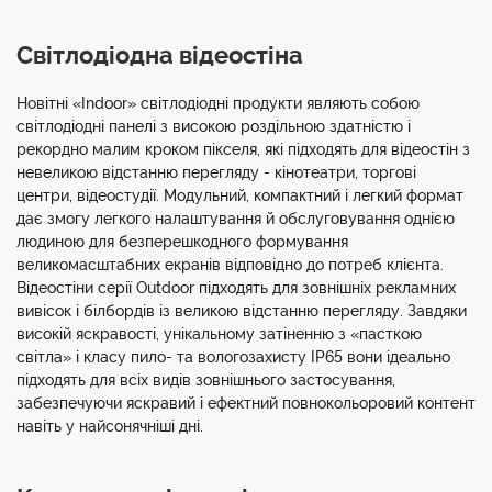
Світлодіодна відеостіна
Новітні «Indoor» світлодіодні продукти являють собою
світлодіодні панелі з високою роздільною здатністю і
рекордно малим кроком пікселя, які підходять для відеостін з
невеликою відстанню перегляду - кінотеатри, торгові
центри, відеостудії. Модульний, компактний і легкий формат
дає змогу легкого налаштування й обслуговування однією
людиною для безперешкодного формування
великомасштабних екранів відповідно до потреб клієнта.
Відеостіни серії Outdoor підходять для зовнішніх рекламних
вивісок і білбордів із великою відстанню перегляду. Завдяки
високій яскравості, унікальному затіненню з «пасткою
світла» і класу пило- та вологозахисту IP65 вони ідеально
підходять для всіх видів зовнішнього застосування,
забезпечуючи яскравий і ефектний повнокольоровий контент
навіть у найсонячніші дні.