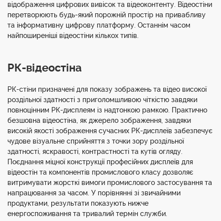
відображення цифрових вивісок та відеоконтенту. Відеостіни
перетворюють будь-який порожній простір на привабливу
та інформативну цифрову платформу. Останнім часом
найпоширеніші відеостіни кількох типів.
РК-відеостіна
РК-стіни призначені для показу зображень та відео високої
роздільної здатності з приголомшливою чіткістю завдяки
повноцінним РК-дисплеям із надтонкою рамкою. Практично
безшовна відеостіна, як джерело зображення, завдяки
високій якості зображення сучасних РК-дисплеїв забезпечує
чудове візуальне сприйняття з точки зору роздільної
здатності, яскравості, контрастності та кутів огляду.
Поєднання міцної конструкції професійних дисплеїв для
відеостін та компонентів промислового класу дозволяє
витримувати жорсткі вимоги промислового застосування та
напрацювання за часом. У порівнянні зі звичайними
продуктами, результати показують нижче
енергоспоживання та тривалий термін служби.