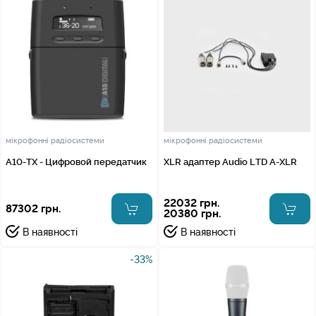
мікрофонні радіосистеми
мікрофонні радіосистеми
A10-TX - Цифровой передатчик
XLR адаптер Audio LTD A-XLR
22032 грн.
87302 грн.
20380 грн.
В наявності
В наявності
-33%