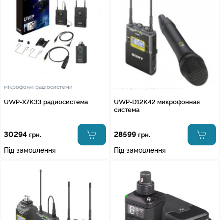
мікрофонні радіосистеми
мікрофонні радіосистеми
UWP-X7K33 радиосистема
UWP-D12K42 микрофонная
система
30294
28599
грн.
грн.
Під замовлення
Під замовлення