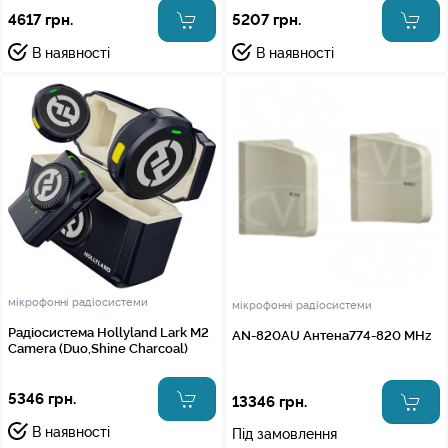
4617 грн.
5207 грн.
В наявності
В наявності
мікрофонні радіосистеми
мікрофонні радіосистеми
Радіосистема Hollyland Lark M2
AN-820AU Антена774-820 MHz
Camera (Duo,Shine Charcoal)
5346 грн.
13346 грн.
В наявності
Під замовлення