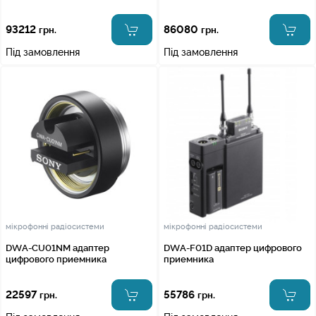
93212
86080
грн.
грн.
Під замовлення
Під замовлення
мікрофонні радіосистеми
мікрофонні радіосистеми
DWA-CU01NM адаптер
DWA-F01D адаптер цифрового
цифрового приемника
приемника
22597
55786
грн.
грн.