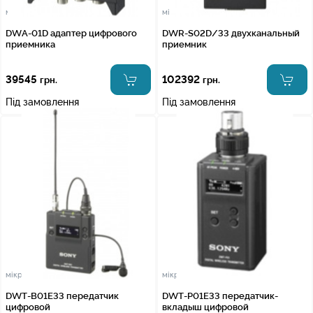
мікрофонні радіосистеми
мікрофонні радіосистеми
DWA-01D адаптер цифрового
DWR-S02D/33 двухканальный
приемника
приемник
39545
102392
грн.
грн.
Під замовлення
Під замовлення
мікрофонні радіосистеми
мікрофонні радіосистеми
DWT-B01E33 передатчик
DWT-P01E33 передатчик-
цифровой
вкладыш цифровой