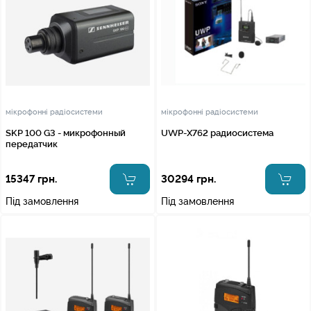
мікрофонні радіосистеми
мікрофонні радіосистеми
SKP 100 G3 - микрофонный
UWP-X762 радиосистема
передатчик
15347 грн.
30294 грн.
Під замовлення
Під замовлення