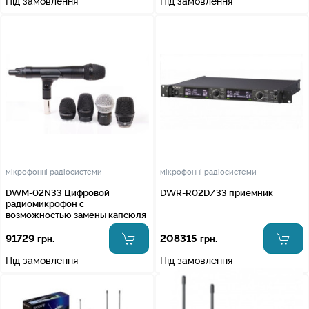
Під замовлення
Під замовлення
мікрофонні радіосистеми
мікрофонні радіосистеми
DWM-02N33 Цифровой
DWR-R02D/33 приемник
радиомикрофон с
возможностью замены капсюля
91729
208315
грн.
грн.
Під замовлення
Під замовлення