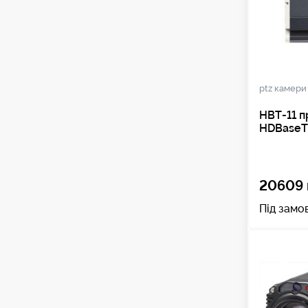
ptz камери
HBT-11 
HDBaseT
20609 
Під замо