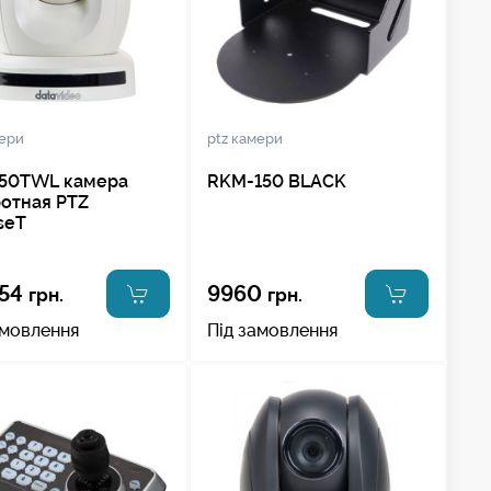
мери
ptz камери
150TWL камера
RKM-150 BLACK
отная PTZ
seT
54
9960
грн.
грн.
амовлення
Під замовлення