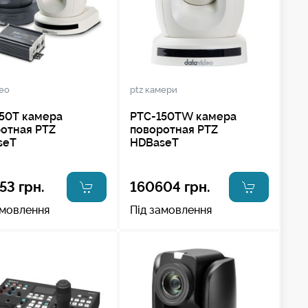
deo
ptz камери
50T камера
PTC-150TW камера
отная PTZ
поворотная PTZ
seT
HDBaseT
53 грн.
160604 грн.
амовлення
Під замовлення