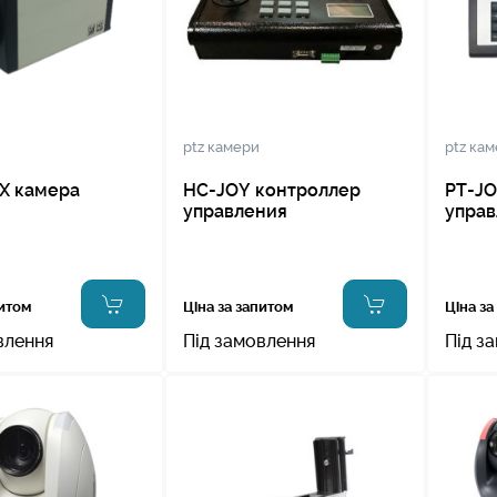
ptz камери
ptz ка
X камера
HC-JOY контроллер
PT-JO
управления
управ
питом
Ціна за запитом
Ціна за
влення
Під замовлення
Під з