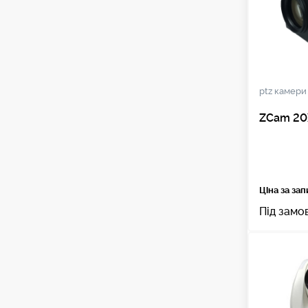
ptz камери
ZCam 20
Ціна за за
Під замо