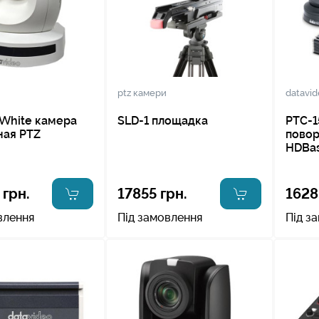
ptz камери
datavi
 White камера
SLD-1 площадка
PTC-1
ная PTZ
повор
HDBa
 грн.
17855 грн.
1628
влення
Під замовлення
Під з