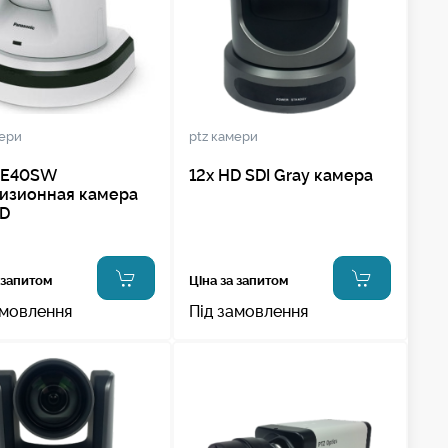
мери
ptz камери
E40SW
12x HD SDI Gray камера
изионная камера
HD
 запитом
Ціна за запитом
амовлення
Під замовлення