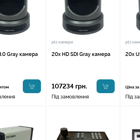
ptz камери
ptz ка
3.0 Gray камера
20x HD SDI Gray камера
20x U
107234 грн.
питом
Ціна за
влення
Під замовлення
Під з