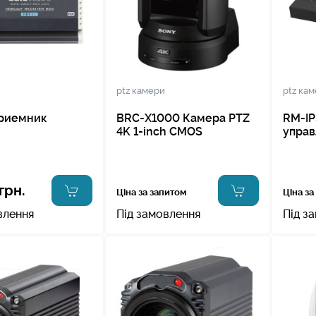
ptz камери
ptz ка
приемник
BRC-X1000 Камера PTZ
RM-IP
4K 1-inch CMOS
управ
грн.
Ціна за запитом
Ціна за
влення
Під замовлення
Під з