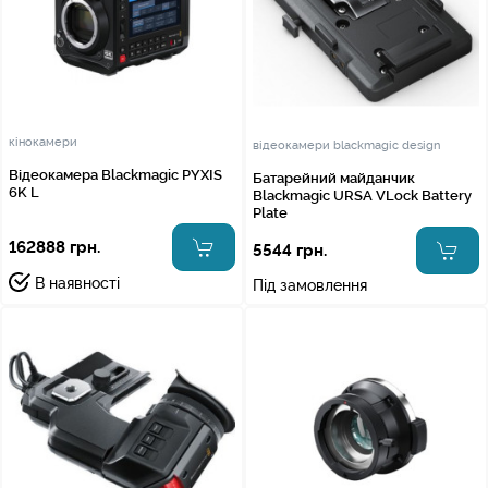
кінокамери
відеокамери blackmagic design
Відеокамера Blackmagic PYXIS
Батарейний майданчик
6K L
Blackmagic URSA VLock Battery
Plate
162888 грн.
5544 грн.
В наявності
Під замовлення