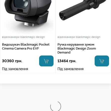
відеокамери blackmagic design
відеокамери blackmagic design
Видошукач Blackmagic Pocket
Ручка керування зумом
Cinema Camera Pro EVF
Blackmagic Design Zoom
Demand
30360 грн.
13464 грн.
Під замовлення
Під замовлення