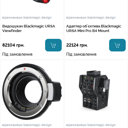
відеокамери blackmagic design
відеокамери blackmagic design
Видошукач Blackmagic URSA
Адаптер об`єктива Blackmagic
Viewfinder
URSA Mini Pro B4 Mount
82104 грн.
22124 грн.
Під замовлення
Під замовлення
відеокамери blackmagic design
відеокамери blackmagic design