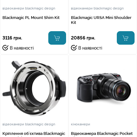
відеокамери blackmagic design
відеокамери blackmagic design
Blackmagic PL Mount Shim Kit
Blackmagic URSA Mini Shoulder
Kit
3116 грн.
20856 грн.
В наявності
В наявності
відеокамери blackmagic design
кінокамери
Кріплення об`єктива Blackmagic
Відеокамера Blackmagic Pocket