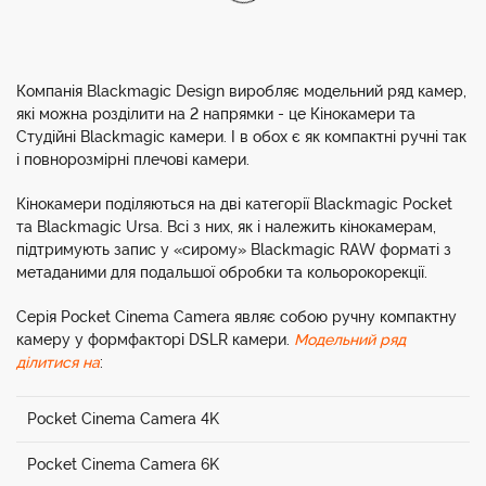
Компанія Blackmagic Design виробляє модельний ряд камер,
які можна розділити на 2 напрямки - це Кінокамери та
Студійні Blackmagic камери. І в обох є як компактні ручні так
і повнорозмірні плечові камери.
Кінокамери поділяються на дві категорії Blackmagic Pocket
та Blackmagic Ursa. Всі з них, як і належить кінокамерам,
підтримують запис у «сирому» Blackmagic RAW форматі з
метаданими для подальшої обробки та кольорокорекції.
Серія Pocket Cinema Camera являє собою ручну компактну
камеру у формфакторі DSLR камери.
Модельний ряд
ділитися на
:
Pocket Cinema Camera 4K
Pocket Cinema Camera 6K