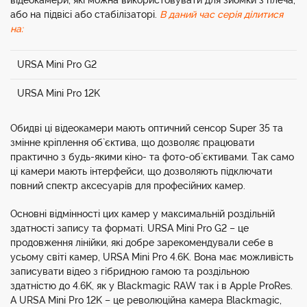
відеокамери, які можна використовувати для зйомки з плеча,
або на підвісі або стабілізаторі.
В даний час серія ділитися
на:
URSA Mini Pro G2
URSA Mini Pro 12K
Обидві ці відеокамери мають оптичний сенсор Super 35 та
змінне кріплення об`єктива, що дозволяє працювати
практично з будь-якими кіно- та фото-об`єктивами. Так само
ці камери мають інтерфейси, що дозволяють підключати
повний спектр аксесуарів для професійних камер.
Основні відмінності цих камер у максимальній роздільній
здатності запису та форматі. URSA Mini Pro G2 – це
продовження лінійки, які добре зарекомендували себе в
усьому світі камер, URSA Mini Pro 4.6K. Вона має можливість
записувати відео з гібридною гамою та роздільною
здатністю до 4.6K, як у Blackmagic RAW так і в Apple ProRes.
А URSA Mini Pro 12K – це революційна камера Blackmagic,