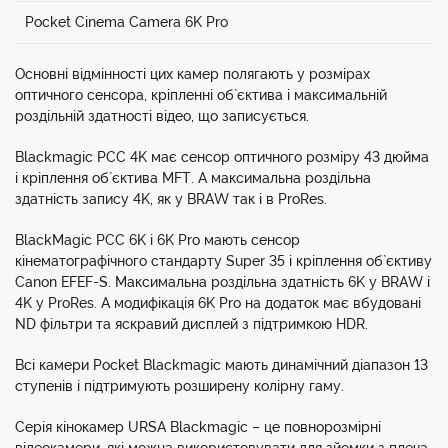
Pocket Cinema Camera 6K Pro
Основні відмінності цих камер полягають у розмірах
оптичного сенсора, кріпленні об`єктива і максимальній
роздільній здатності відео, що записується.
Blackmagic PCC 4K має сенсор оптичного розміру 43 дюйма
і кріплення об`єктива MFT. А максимальна роздільна
здатність запису 4K, як у BRAW так і в ProRes.
BlackMagic PCC 6K і 6K Pro мають сенсор
кінематографічного стандарту Super 35 і кріплення об`єктиву
Canon EFEF-S. Максимальна роздільна здатність 6K у BRAW і
4K у ProRes. А модифікація 6K Pro на додаток має вбудовані
ND фільтри та яскравий дисплей з підтримкою HDR.
Всі камери Pocket Blackmagic мають динамічний діапазон 13
ступенів і підтримують розширену колірну гаму.
Серія кінокамер URSA Blackmagic – це повнорозмірні