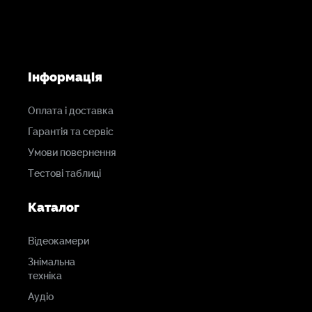
Роздільна здатність зйомки
12 288 x 6480 (12K DCI)
11 520 x 6480 (12K 16:9)
Інформація
Оплата і доставка
12 288 x 5112 (12K 2,4:1)
Гарантія та сервіс
7680 x 6408 (12K Anamorphic)
Умови повернення
Тестові таблиці
8192 x 4320 (8K DCI)
Каталог
7680 x 4320 (8K 16:9)
Відеокамери
8192 x 3408 (8K 2,4:1)
Знімальна
техніка
5120 x 4272 (8K Anamorphic)
Аудіо