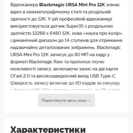
Відеокамера
Blackmagic URSA Mini Pro 12K
знімає
відео в кінематографічному стилі та роздільній
здатності до 12K. У цій професійній відеокамері
використовується датчик Super35 з роздільною
здатністю 12288 x 6480 12K, нова «наука про колір»
і динамічний діапазон до 14 ступенів для отримання
надзвичайно деталізованих зображень. Blackmagic
URSA Mini Pro 12K записує до 80 МП на кадр у
форматі Blackmagic Raw та пропонує гнучкі
можливості запису, включаючи запис на дві карти
CFast 2.0 та високошвидкісний вихід USB Type-C.
Швидкість запису включає до 60 кадрів за секунду
у форматі 12K 17:9 з повним сенсором, до 75 кадрів
за секунду у форматі 12K 2,4:1, 120 кадрів за
Переглянути весь опис
секунду у форматі 8K та до 240 кадрів за секунду у
форматі 4K Super16.
Характеристики
Основні відмінності відеокамери