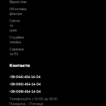
Відеостіни
6144 x 3240 (6K Super16)
Об'єктиви,
фільтри
4096 x 2160 (4K Super16)
Світло
та
грип
4096 x 2160 (4K DCI)
Студійна
техніка
3840 x 2160 (4K 16:9)
Сервери
та ПЗ
4096 x 1704 ( 4K 2,4:1)
Контакти
2560 x 2136 (4K Anamorphic)
+38 (044) 454-14-04
Частота кадрів
+38 (095) 454-14-04
+38 (098) 454-14-04
Максимальне значення кадрової частоти сенсора
залежить від обраної роздільної здатності. Кадрова
Телефонуйте з 10:00 до 18:30
Понеділок – П'ятниця
частота проекту: