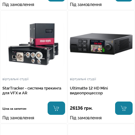
Під замовлення
Під замовлення
віртуальні студії
віртуальні студії
StarTracker - система трекинга
Ultimatte 12 HD Mini
для VFX и AR
видеопроцессор
26136 грн.
Ціна за запитом
Під замовлення
Під замовлення