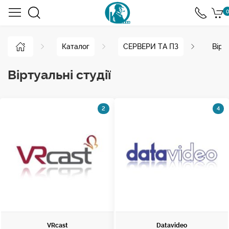
0
Каталог
СЕРВЕРИ ТА ПЗ
Вірту
Віртуальні студії
2
4
VRcast
Datavideo