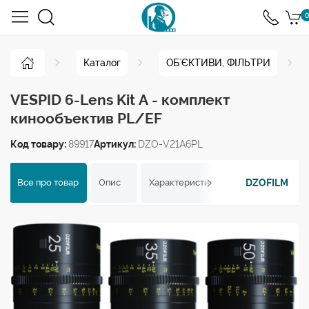
0
Каталог
ОБ`ЄКТИВИ, ФІЛЬТРИ
VESPID 6-Lens Kit A - комплект
кинообъектив PL/EF
Код товару:
89917
Артикул:
DZO-V21A6PL
DZOFILM
Все про товар
Опис
Характеристики
Відгуки