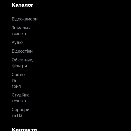
Каталог
Відеокамери
Знімальна
техніка
Аудіо
Відеостіни
Об'єктиви,
фільтри
Світло
та
грип
Студійна
техніка
Сервери
та ПЗ
Контакти