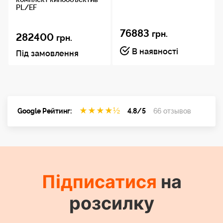
PL/EF
76883
грн.
282400
грн.
В наявності
Під замовлення
★
★
★
★
½
Google Рейтинг:
4.8/5
66 отзывов
Підписатися
на
розсилку