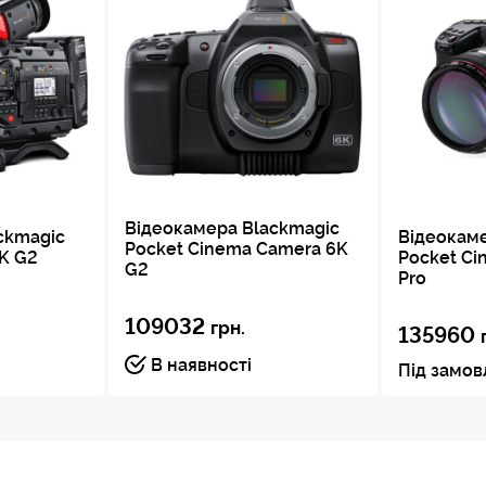
Відеокамера Blackmagic
ckmagic
Відеокам
Pocket Cinema Camera 6K
6K G2
Pocket Ci
G2
Pro
109032
грн.
135960
В наявності
Під замо