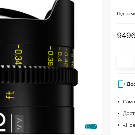
Під зам
949
До
Само
Дост
«Нов
7