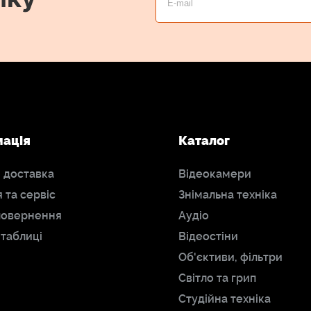
мація
Каталог
і доставка
Відеокамери
я та сервіс
Знімальна техніка
повернення
Аудіо
 таблиці
Відеостіни
Об'єктиви, фільтри
Світло та грип
Студійна техніка