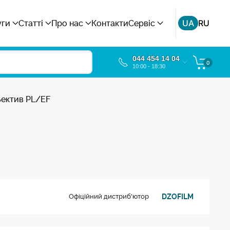
UA
RU
уги
Статті
Про нас
Контакти
Сервіс
044 454 14 04
0
10:00 - 18:30
ъектив PL/EF
DZOFILM
Офіційний дистриб'ютор