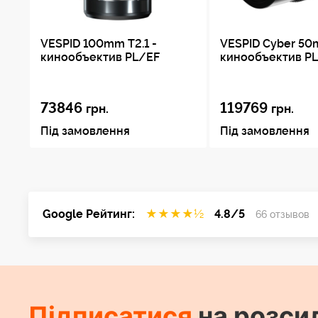
VESPID 100mm T2.1 -
VESPID Cyber 50m
кинообъектив PL/EF
кинообъектив P
73846
119769
грн.
грн.
Під замовлення
Під замовлення
Google Рейтинг:
★
★
★
★
½
4.8/5
66 отзывов
Підписатися
на розси