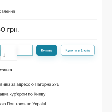
овлення
60
грн.
Купить
Купити в 1 клік
ставка
вивіз за адресою Нагорна 27Б
авка кур'єром по Киеву
ою Поштою» по Україні