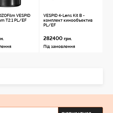
DZOFilm VESPID
VESPID 4-Lens Kit B -
VE
m T2.1 PL/EF
комплект кинообъектив
ко
PL/EF
PL
282400
3
н.
грн.
влення
Під замовлення
Пі