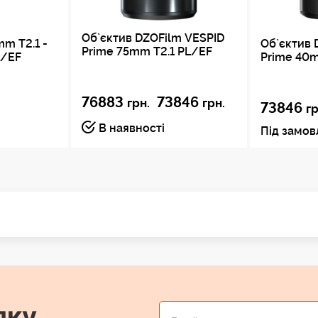
Об`єктив DZOFilm VESPID
m T2.1 -
Об`єктив 
Prime 75mm T2.1 PL/EF
L/EF
Prime 40m
76883
73846
грн.
грн.
73846
гр
В наявності
Під замо
лку