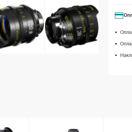
Оп
Опла
Опла
Накл