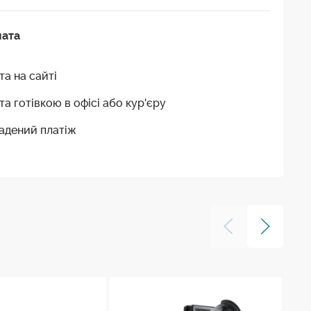
лата
та на сайті
та готівкою в офісі або кур'єру
адений платіж