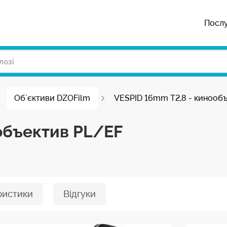
Посл
Об`єктиви DZOFilm
VESPID 16mm T2,8 - кинооб
объектив PL/EF
ристики
Відгуки