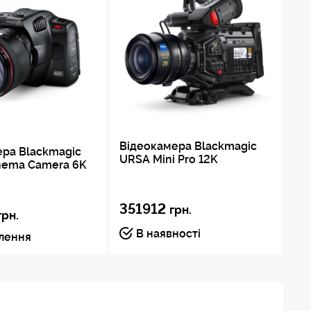
Відеокамера Blackmagic
ера Blackmagic
Ві
URSA Mini Pro 12K
nema Camera 6K
UR
351912
грн.
3
грн.
В наявності
влення
Пі