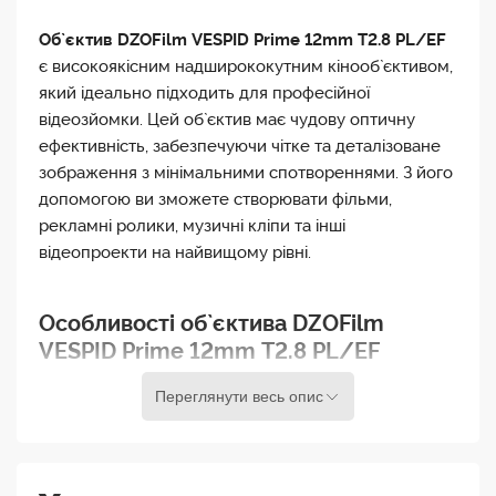
Об`єктив DZOFilm VESPID Prime 12mm T2.8 PL/EF
є високоякісним надширококутним кінооб`єктивом,
який ідеально підходить для професійної
відеозйомки. Цей об`єктив має чудову оптичну
ефективність, забезпечуючи чітке та деталізоване
зображення з мінімальними спотвореннями. З його
допомогою ви зможете створювати фільми,
рекламні ролики, музичні кліпи та інші
відеопроекти на найвищому рівні.
Особливості об`єктива DZOFilm
VESPID Prime 12mm T2.8 PL/EF
Переглянути весь опис
Об`єктив DZOFilm VESPID Prime 12mm T2.8
забезпечує чудову якість зображення завдяки
використанню асферичних елементів та
низькодисперсійного скла. Це допомагає