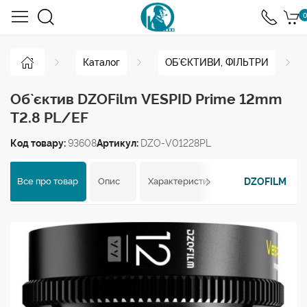
0
Каталог
ОБ`ЄКТИВИ, ФІЛЬТРИ
Об`єктив DZOFilm VESPID Prime 12mm
T2.8 PL/EF
Код товару:
93608
Артикул:
DZO-V01228PL
DZOFILM
Все про товар
Опис
Характеристики
Відгуки