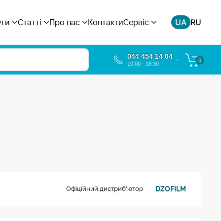
UA
RU
уги
Статті
Про нас
Контакти
Сервіс
044 454 14 04
0
10:00 - 18:30
DZOFILM
Офіційний дистриб'ютор