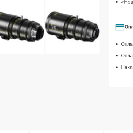
«Нов
Оп
Опла
Опла
Накл