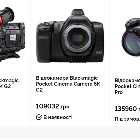
Відеокамера Blackmagic
ckmagic
Відеокам
Pocket Cinema Camera 6K
6K G2
Pocket Ci
G2
Pro
109032
грн.
135960
В наявності
Під замо