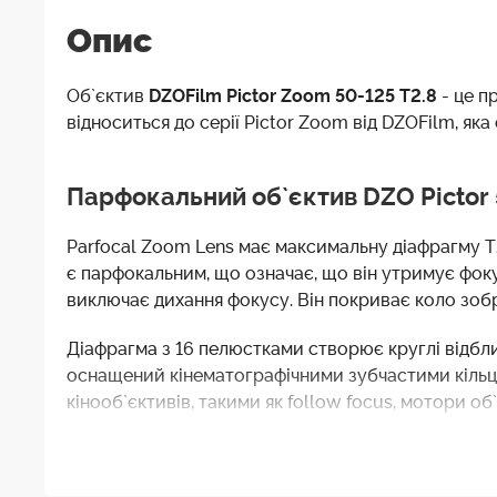
Опис
Об`єктив
DZOFilm Pictor Zoom 50-125 T2.8
- це п
відноситься до серії Pictor Zoom від DZOFilm, як
Парфокальний об`єктив DZO Pictor 
Parfocal Zoom Lens має максимальну діафрагму T2,8
є парфокальним, що означає, що він утримує фоку
виключає дихання фокусу. Він покриває коло зобр
Діафрагма з 16 пелюстками створює круглі відбл
оснащений кінематографічними зубчастими кільця
кінооб`єктивів, такими як follow focus, мотори 
різні сумісні matte boxes сторонніх виробників, 
штангах, щоб зменшити навантаження на порт об