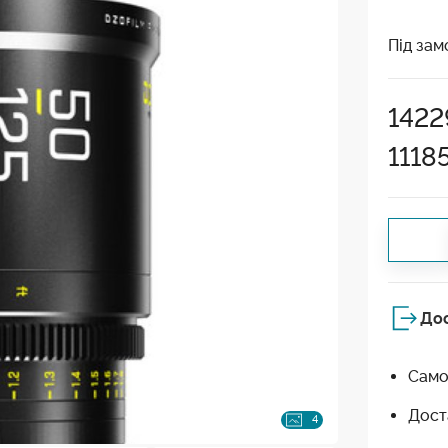
Під зам
142
1118
До
Само
Дост
4