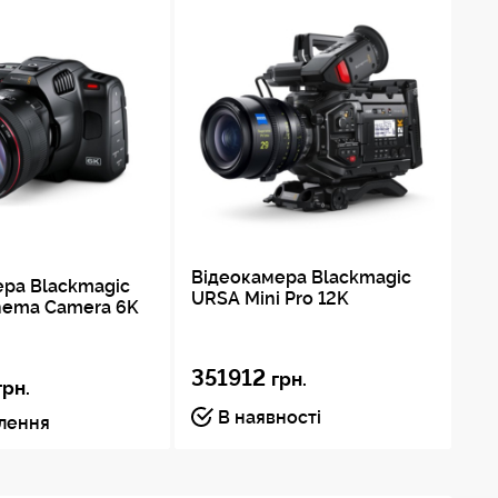
Відеокамера Blackmagic
ера Blackmagic
Ві
URSA Mini Pro 12K
nema Camera 6K
UR
351912
грн.
3
грн.
В наявності
влення
Пі