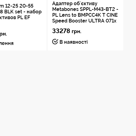
Адаптер об`єктиву
om 12-25 20-55
CA
Metabones SPPL-M43-BT2 -
 8 BLK set - набор
Wh
PL Lens to BMPCC4K T CINE
ктивов PL EF
E-
Speed Booster ULTRA 071x
33278
грн.
1
рн.
В наявності
влення
Пі