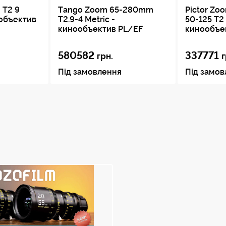
 T2 9
Tango Zoom 65-280mm
Pictor Zo
ообъектив
Т2.9-4 Metric -
50-125 T2
кинообъектив PL/EF
кинообъе
580582
337771
грн.
г
Під замовлення
Під замо