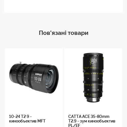
Пов'язані товари
10-24 T2 9 -
CATTA ACE 35-80mm
кинообъектив MFT
T2.9 - зум кинообъектив
PL/EF