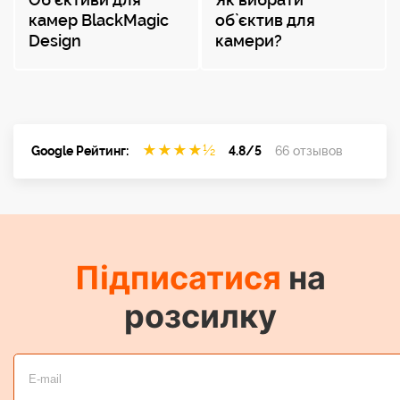
камер BlackMagic
об`єктив для
Design
камери?
★
★
★
★
½
Google Рейтинг:
4.8/5
66 отзывов
Підписатися
на
розсилку