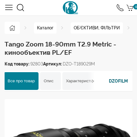
0
Каталог
ОБ`ЄКТИВИ, ФІЛЬТРИ
Tango Zoom 18-90mm Т2.9 Metric -
кинообъектив PL/EF
Код товару:
92803
Артикул:
DZO-T189029M
DZOFILM
Все про товар
Опис
Характеристики
Відгуки