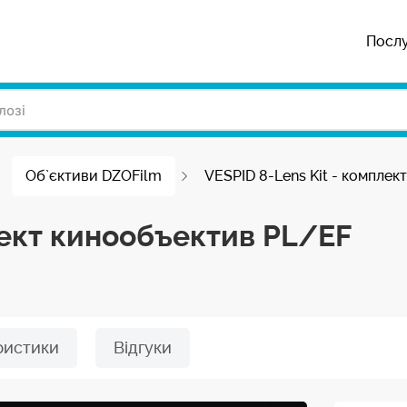
Посл
Об`єктиви DZOFilm
VESPID 8-Lens Kit - компле
лект кинообъектив PL/EF
ристики
Відгуки