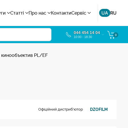
UA
RU
уги
Статті
Про нас
Контакти
Сервіс
044 454 14 04
0
10:00 - 18:30
кт кинообъектив PL/EF
DZOFILM
Офіційний дистриб'ютор