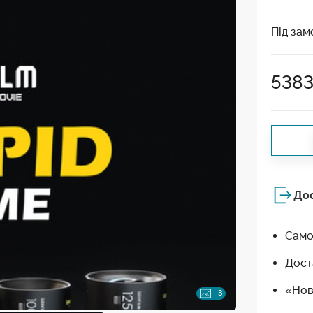
Під зам
538
До
Само
Дост
«Нов
3