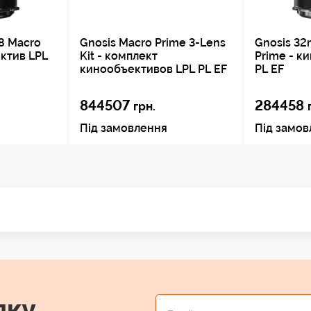
8 Macro
Gnosis Macro Prime 3-Lens
Gnosis 32
ктив LPL
Kit - комплект
Prime - к
кинообъективов LPL PL EF
PL EF
844507
284458
грн.
Під замовлення
Під замо
лку