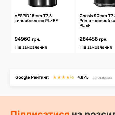
VESPID 16mm T2,8 -
Gnosis 90mm T2 
кинообъектив PL/EF
Prime - кинообъе
PL EF
94960
284458
грн.
грн.
Під замовлення
Під замовлення
Google Рейтинг:
★
★
★
★
½
4.8/5
66 отзывов
Підписатися
на розси