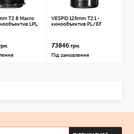
mm T2 8 Macro
VESPID 125mm T2.1 -
VE
инообъектив LPL
кинообъектив PL/EF
ки
73846
7
грн.
грн.
влення
Під замовлення
Пі