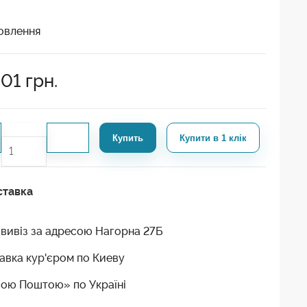
овлення
301
грн.
Купить
Купити в 1 клік
ставка
вивіз за адресою Нагорна 27Б
авка кур'єром по Киеву
ою Поштою» по Україні