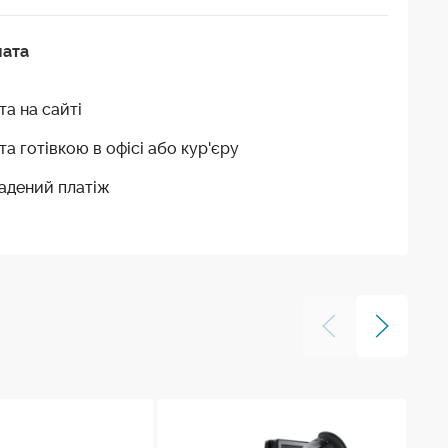
лата
та на сайті
та готівкою в офісі або кур'єру
адений платіж