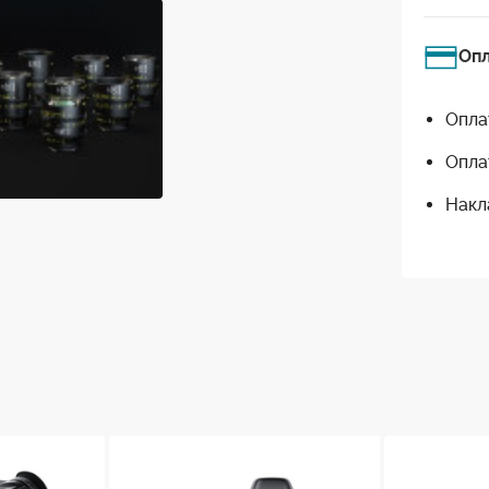
Оп
Опла
Опла
Накл