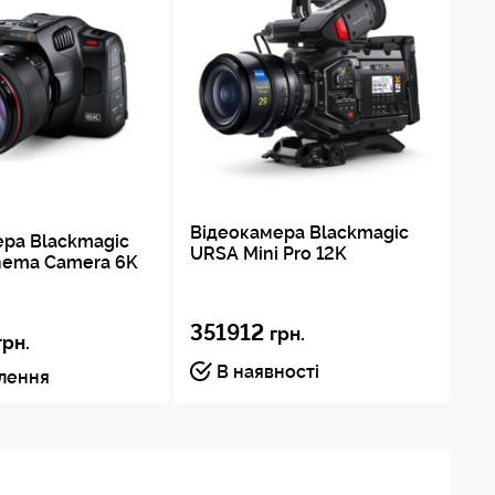
Відеокамера Blackmagic
ера Blackmagic
Ві
URSA Mini Pro 12K
nema Camera 6K
UR
351912
грн.
3
грн.
В наявності
влення
Пі