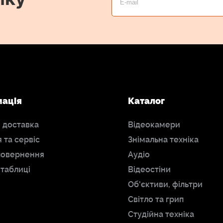
мація
Каталог
і доставка
Відеокамери
я та сервіс
Знімальна техніка
повернення
Аудіо
 таблиці
Відеостіни
Об'єктиви, фільтри
Світло та грип
Студійна техніка