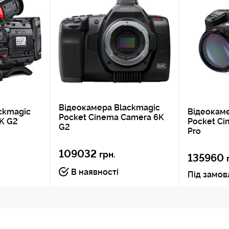
Відеокамера Blackmagic
ckmagic
Відеокам
Pocket Cinema Camera 6K
6K G2
Pocket Ci
G2
Pro
109032
грн.
135960
В наявності
Під замо