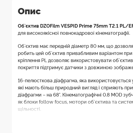
Опис
Об`єктив DZOFilm VESPID Prime 75mm T2.1 PL/E
для високоякісної повнокадрової кінематографії.
Об`єктив має передній діаметр 80 мм, що дозвол
робить цей об`єктив привабливим варіантом при р
кріплення PL дозволяє використовувати об`єктив 
покриття підтримує датчики з довжиною зображенн
16-пелюсткова діафрагма, яка використовується у
які мають більш природний вигляд і сприяють при
діафрагми – на 68°. Кінематографічні 0.8 MOD зуб
як блоки follow focus, мотори об`єктива та систе
щільності.
Змінний байонет PL і байонет EF, що входить до 
кінокамерах, а повнокадрове охоплення підтриму