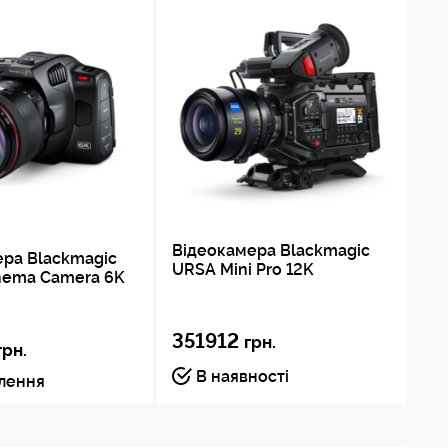
Відеокамера Blackmagic
ера Blackmagic
Ві
URSA Mini Pro 12K
nema Camera 6K
UR
351912
грн.
3
грн.
В наявності
влення
Пі