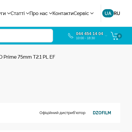
UA
RU
уги
Статті
Про нас
Контакти
Сервіс
044 454 14 04
0
10:00 - 18:30
D Prime 75mm T2.1 PL EF
DZOFILM
Офіційний дистриб'ютор