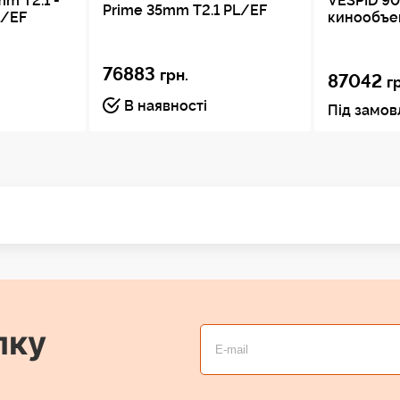
m T2.1 -
VESPID 90
Prime 35mm T2.1 PL/EF
L/EF
кинообъе
76883
грн.
87042
г
В наявності
Під замо
лку