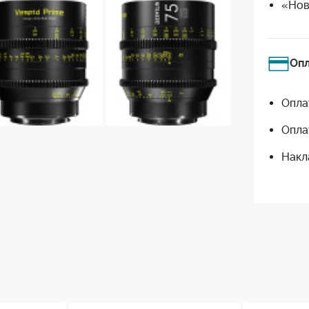
«Нов
Оп
Опла
Опла
Накл