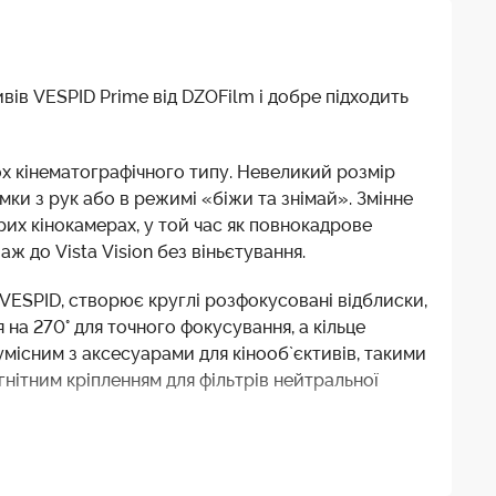
ивів VESPID Prime від DZOFilm і добре підходить
x кінематографічного типу. Невеликий розмір
ки з рук або в режимі «біжи та знімай». Змінне
их кінокамерах, у той час як повнокадрове
 до Vista Vision без віньєтування.
 VESPID, створює круглі розфокусовані відблиски,
на 270° для точного фокусування, а кільце
умісним з аксесуарами для кінооб`єктивів, такими
гнітним кріпленням для фільтрів нейтральної
об`єктив на різних сучасних і вінтажних
икористання на камерах з піднятою матрицею на