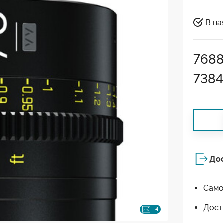
В на
768
738
До
Само
Дост
4