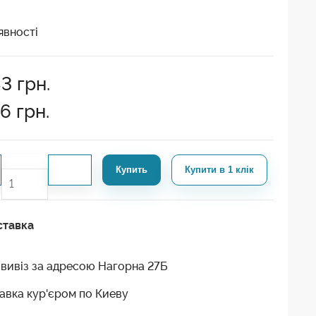
явності
83
грн.
46
грн.
Купить
Купити в 1 клік
ставка
вивіз за адресою Нагорна 27Б
авка кур'єром по Киеву