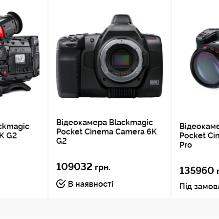
Відеокамера Blackmagic
ckmagic
Відеокам
Pocket Cinema Camera 6K
6K G2
Pocket Ci
G2
Pro
109032
грн.
135960
В наявності
Під замо