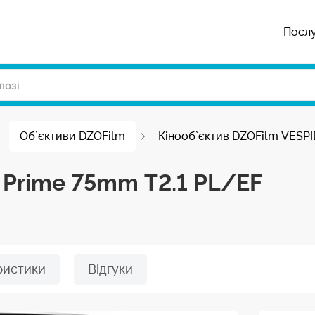
Посл
Об`єктиви DZOFilm
Кінооб`єктив DZOFilm VESPI
 Prime 75mm T2.1 PL/EF
ристики
Відгуки