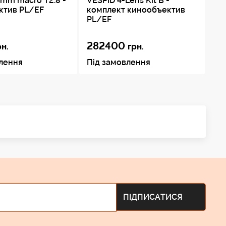
mm macro T2.8 -
VESPID 4-Lens Kit B -
VE
ктив PL/EF
комплект кинообъектив
ки
PL/EF
282400
11
рн.
грн.
влення
Під замовлення
Пі