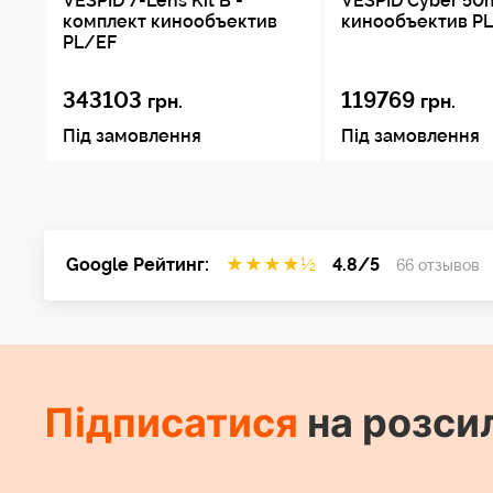
VESPID 7-Lens Kit B -
VESPID Cyber 50m
комплект кинообъектив
кинообъектив P
PL/EF
343103
119769
грн.
грн.
Під замовлення
Під замовлення
Google Рейтинг:
★
★
★
★
½
4.8/5
66 отзывов
Підписатися
на розси