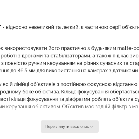
F
- відносно невеликий та легкий, є частиною серії об`єкт
яє використовувати його практично з будь-яким matte-bo
оботі з дронами та стабілізаторами, а також під час зйом
з повністю ручним керуванням на різних сучасних та стар
я до 46.5 мм для використання на камерах з датчиками аж
 всій лінійці об`єктивів з постійною фокусною відстанню
родному боке об`єктива. Кільце фокусування обертається 
часті кільця фокусування та діафрагми роблять об`єктив с
ми керування об`єктивом. Об`єктив має задній фільтр з ма
Переглянути весь опис
комплекту, дозволяють використовувати повністю ручний 
є датчики з діаметром кола зображення до 46.5 мм для в