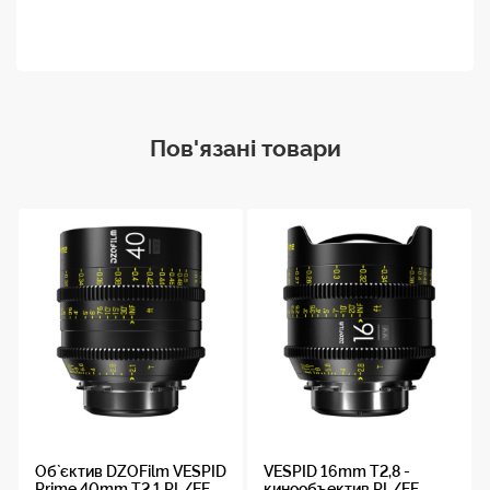
Пов'язані товари
Об`єктив DZOFilm VESPID
VESPID 16mm T2,8 -
Prime 40mm T2.1 PL/EF
кинообъектив PL/EF