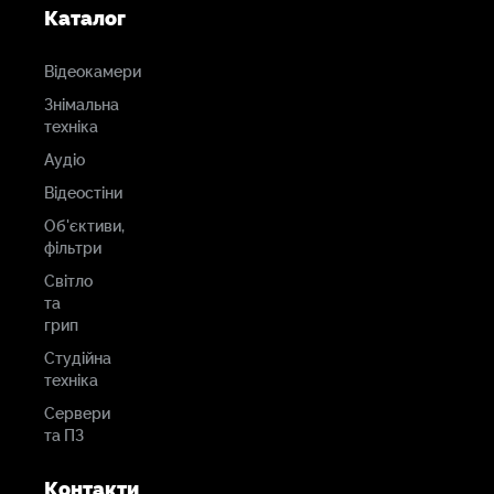
Каталог
Відеокамери
Знімальна
техніка
Аудіо
Відеостіни
Об'єктиви,
фільтри
Світло
та
грип
Студійна
техніка
Сервери
та ПЗ
Контакти