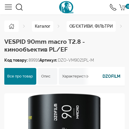
0
Каталог
ОБ`ЄКТИВИ, ФІЛЬТРИ
VESPID 90mm macro T2.8 -
кинообъектив PL/EF
Код товару:
89916
Артикул:
DZO-VM9021PL-M
DZOFILM
Все про товар
Опис
Характеристики
Відгуки