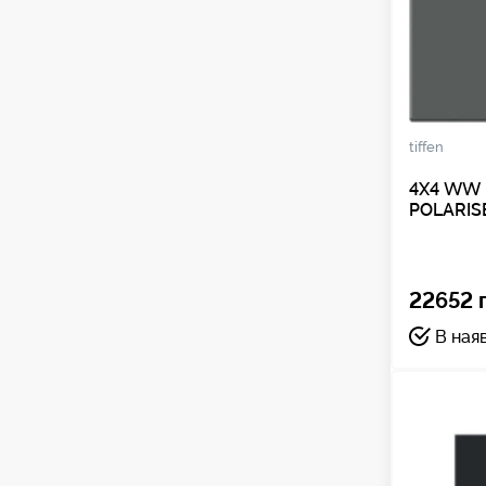
tiffen
4X4 WW I
POLARIS
22652 
В ная