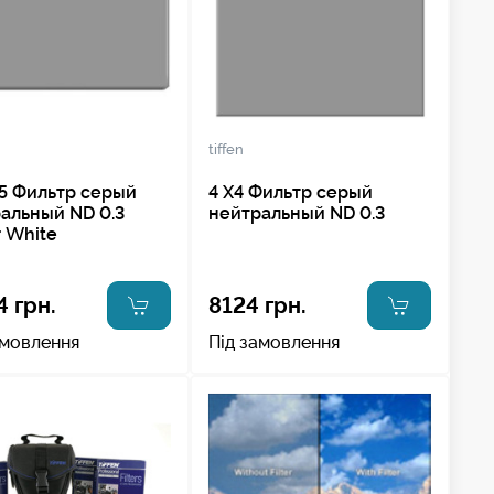
tiffen
65 Фильтр cерый
4 X4 Фильтр cерый
альный ND 0.3
нейтральный ND 0.3
 White
4 грн.
8124 грн.
амовлення
Під замовлення