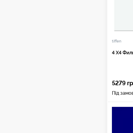
tiffen
4 X4 Фи
5279 гр
Під замо