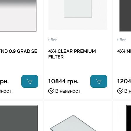
tiffen
tiffen
/ND 0.9 GRAD SE
4X4 CLEAR PREMIUM
4X4 N
FILTER
рн.
10844 грн.
1204
вності
В наявності
В 