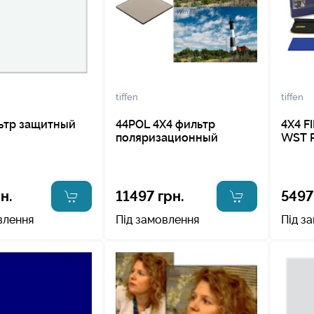
tiffen
tiffen
льтр защитный
44POL 4X4 фильтр
4X4 F
поляризационный
WST 
н.
11497 грн.
5497
влення
Під замовлення
Під з