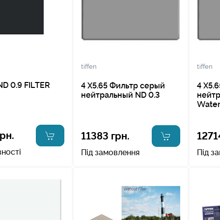
tiffen
tiffen
ND 0.9 FILTER
4 X5.65 Фильтр cерый
4 X5.
нейтральный ND 0.3
нейтр
Water
рн.
11383 грн.
1271
вності
Під замовлення
Під з