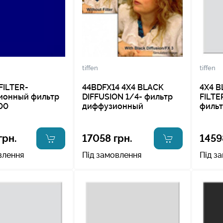
tiffen
tiffen
FILTER-
44BDFX14 4X4 BLACK
4X4 B
ионный фильтр
DIFFUSION 1/4- фильтр
FILT
00
диффузионный
филь
грн.
17058 грн.
1459
влення
Під замовлення
Під з