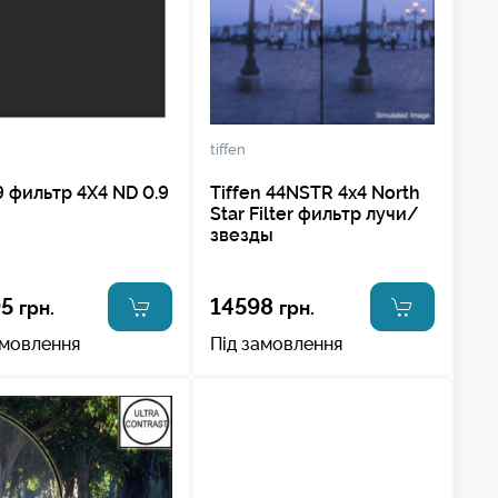
tiffen
 фильтр 4X4 ND 0.9
Tiffen 44NSTR 4x4 North
Star Filter фильтр лучи/
звезды
95
14598
грн.
грн.
амовлення
Під замовлення