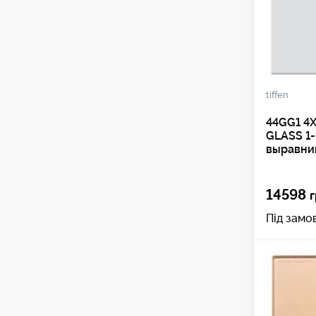
tiffen
44GG1 4
GLASS 1-
выравни
14598
г
Під замо