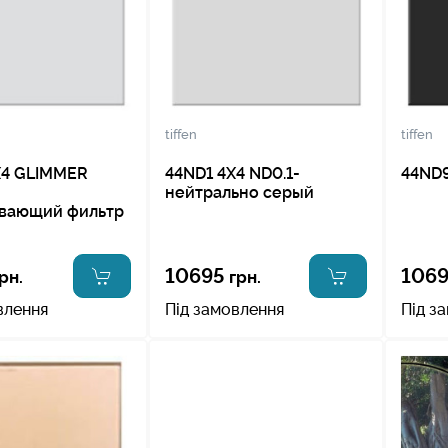
tiffen
tiffen
X4 GLIMMER
44ND1 4X4 ND0.1-
44ND9
нейтрально серый
вающий фильтр
10695
106
рн.
грн.
влення
Під замовлення
Під з