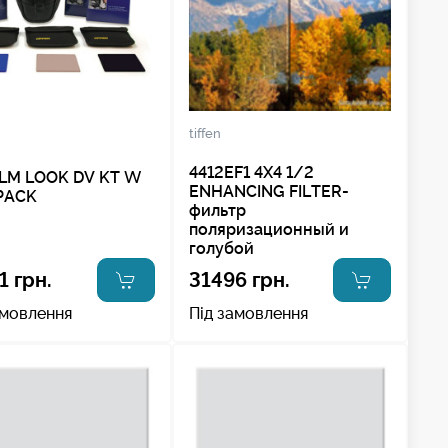
tiffen
4412EF1 4X4 1/2
ILM LOOK DV KT W
ENHANCING FILTER-
PACK
фильтр
поляризационный и
голубой
1 грн.
31496 грн.
амовлення
Під замовлення