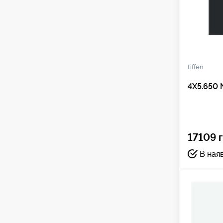
tiffen
4X5.650 
17109 г
В ная