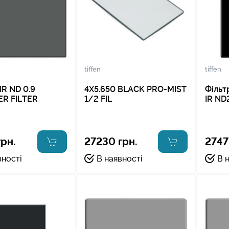
tiffen
tiffen
R ND 0.9
4X5.650 BLACK PRO-MIST
Фільт
ER FILTER
1/2 FIL
IR ND
грн.
27230 грн.
2747
вності
В наявності
В 