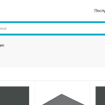
Посл
fen