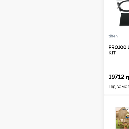
tiffen
PRO100 
KIT
19712
г
Під замо