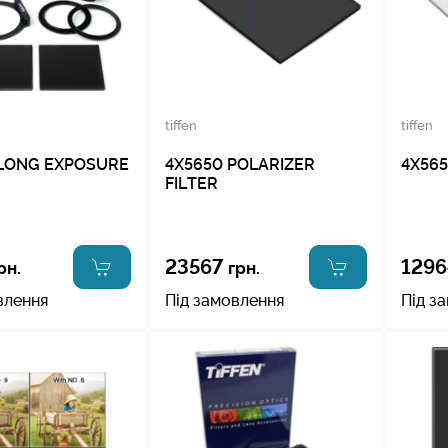
tiffen
tiffen
LONG EXPOSURE
4X5650 POLARIZER
4X565
FILTER
23567
1296
рн.
грн.
влення
Під замовлення
Під з