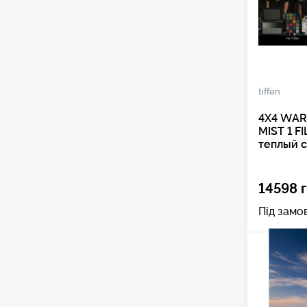
tiffen
4X4 WAR
MIST 1 F
теплый 
14598 г
Під замо