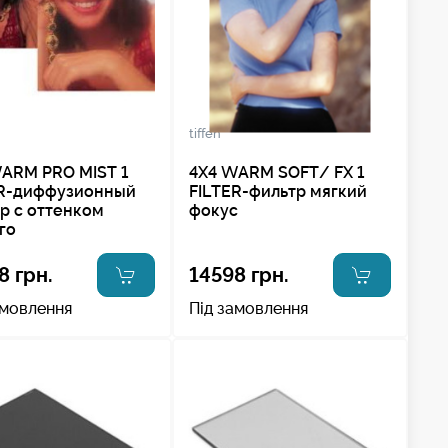
tiffen
ARM PRO MIST 1
4X4 WARM SOFT/ FX 1
ER-диффузионный
FILTER-фильтр мягкий
р с оттенком
фокус
го
8 грн.
14598 грн.
амовлення
Під замовлення