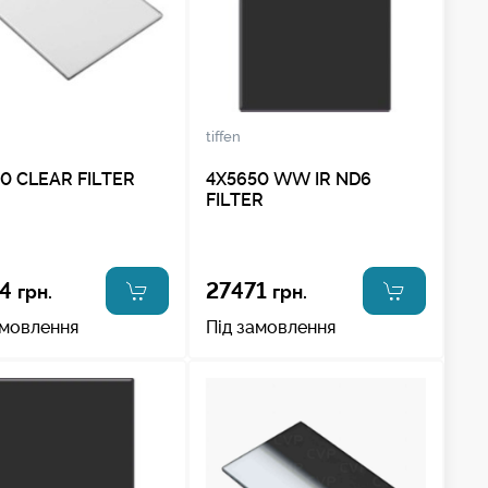
tiffen
0 CLEAR FILTER
4X5650 WW IR ND6
FILTER
4
27471
грн.
грн.
амовлення
Під замовлення