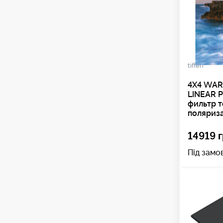
tiffen
4X4 WAR
LINEAR P
фильтр 
поляриз
14919 г
Під замо