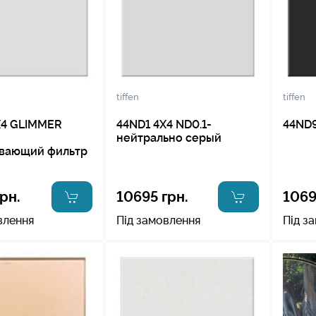
tiffen
tiffen
X4 GLIMMER
44ND1 4X4 ND0.1-
44ND9
нейтрально серый
вающий фильтр
рн.
10695 грн.
1069
влення
Під замовлення
Під з