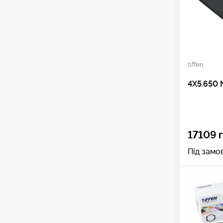
tiffen
4X5.650 
17109 г
Під замо