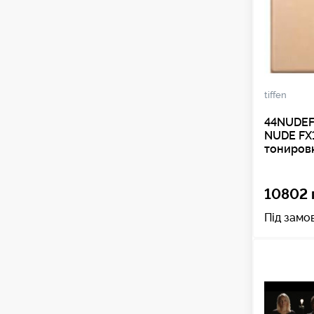
tiffen
44NUDEF
NUDE FX
тониров
10802 
Під замо