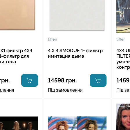
tiffen
tiffen
X1 фильтр 4X4
4 X 4 SMOQUE 1- фильтр
4X4 U
1-фильтр для
имитация дыма
FILTE
ки тела
умен
контр
грн.
14598 грн.
1459
влення
Під замовлення
Під з