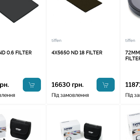
tiffen
tiffen
ND 0.6 FILTER
4X5650 ND 18 FILTER
72MM
FILTE
рн.
16630 грн.
1187
влення
Під замовлення
Під з