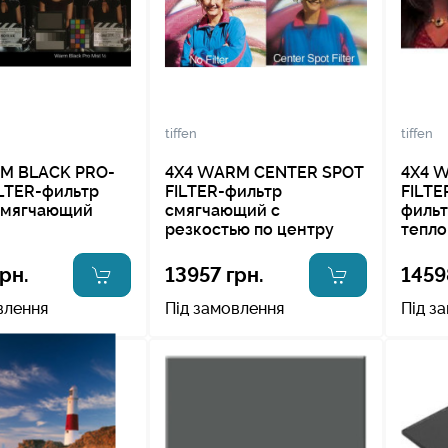
tiffen
tiffen
M BLACK PRO-
4X4 WARM CENTER SPOT
4X4 W
ILTER-фильтр
FILTER-фильтр
FILT
смягчающий
смягчающий с
фильт
резкостью по центру
тепло
рн.
13957 грн.
1459
влення
Під замовлення
Під з