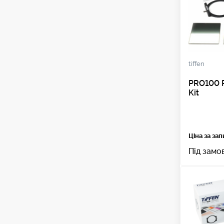
tiffen
PRO100 
Kit
Ціна за за
Під замо