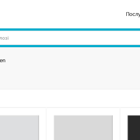
Посл
fen