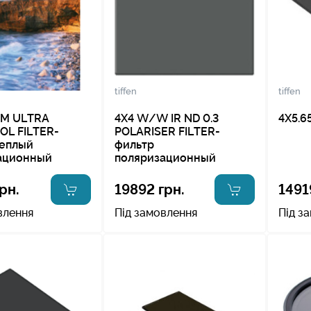
tiffen
tiffen
M ULTRA
4X4 W/W IR ND 0.3
4X5.6
OL FILTER-
POLARISER FILTER-
теплый
фильтр
ационный
поляризационный
рн.
19892 грн.
1491
влення
Під замовлення
Під з