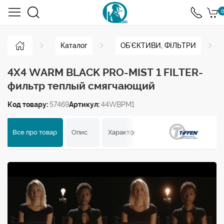
0
Каталог
ОБ`ЄКТИВИ, ФІЛЬТРИ
4X4 WARM BLACK PRO-MIST 1 FILTER-
фильтр теплый смягчающий
Код товару:
57469
Артикул:
44WBPM1
Все про товар
Опис
Характеристики
Відгуки