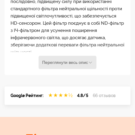
послідовно, підвищену силу при використанні
стандартного фільтра нейтральної щільності проти
підвищеної світлочутливості, що забезпечується
HD-сенсором. Цей фільтр поєднує в собі ND-фільтр
з ІЧ-фільтром для усунення поширення
інфрачервоного світла, що досягає датчика,
зберігаючи додаткові переваги фільтра нейтральної
щільності.
Переглянути весь опис
ND-фільтри Tiffen зменшують кількість світла, що
проходить через об`єктив камери, не змінюючи
кольору сцени. Вони особливо корисні в умовах
яскравого освітлення, щоб запобігти перетримці.
★
★
★
★
½
Google Рейтинг:
4.8/5
66 отзывов
Фільтри нейтральної щільності також забезпечують
правильну експозицію за ширшої діафрагми
об`єктива для зменшення глибини різкості, щоб
виділити ключовий об`єкт, роблячи передній план
і/або фон не у фокусі.