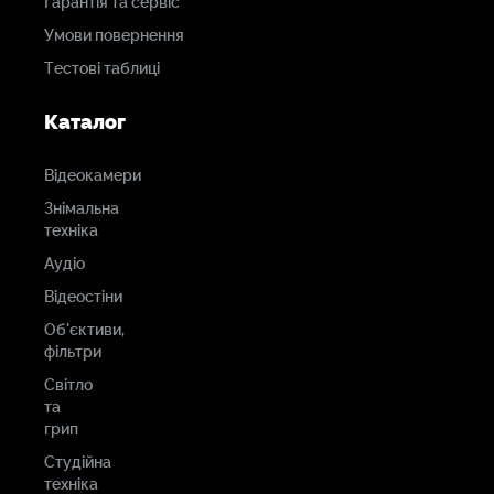
Гарантія та сервіс
Умови повернення
Тестові таблиці
Каталог
Відеокамери
Знімальна
техніка
Аудіо
Відеостіни
Об'єктиви,
фільтри
Світло
та
грип
Студійна
техніка