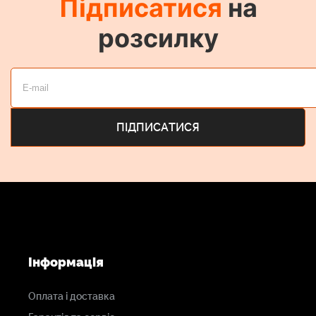
Підписатися
на
розсилку
Властивості Фільтра Tiffen 4X5650
WW IR ND21
Усуває надто яскраві, розмиті зображення
Балансує витримку
Керує глибиною різкості
Дозволяє використовувати довшу витримку для
створення ефектів розмитого руху
Інформація
Оплата і доставка