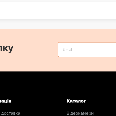
лку
мація
Каталог
і доставка
Відеокамери