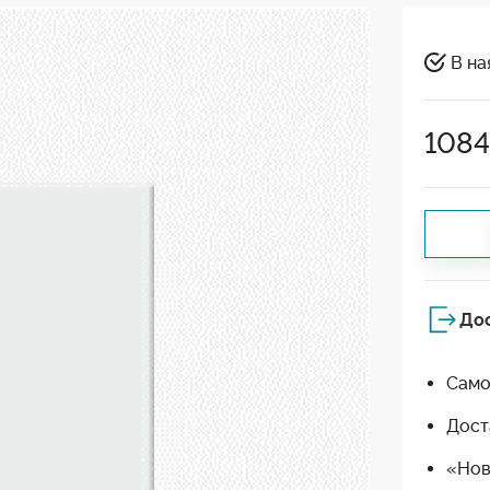
В на
108
До
Само
Дост
«Нов