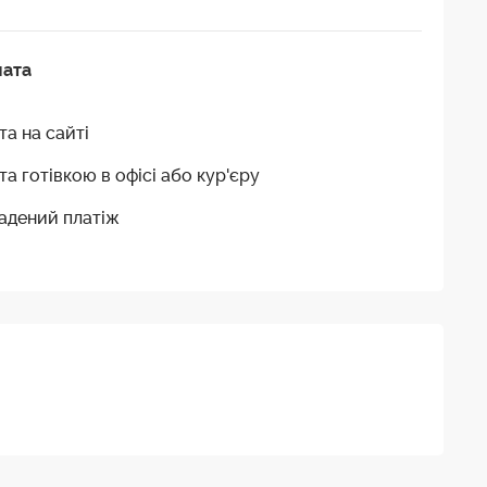
лата
та на сайті
та готівкою в офісі або кур'єру
адений платіж