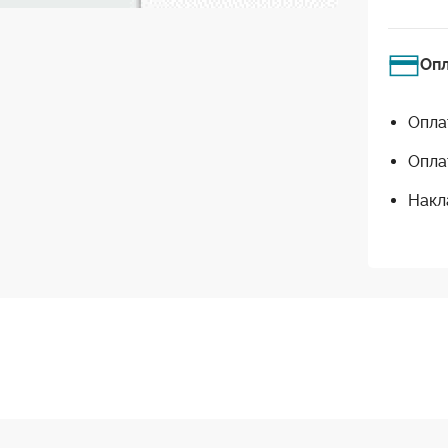
Оп
Опла
Опла
Накл