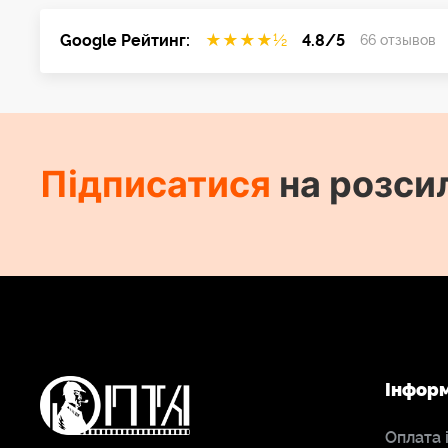
Google Рейтинг:
★
★
★
★
½
4.8/5
66 отзывов
Підписатися
на розси
Інфор
Оплата 