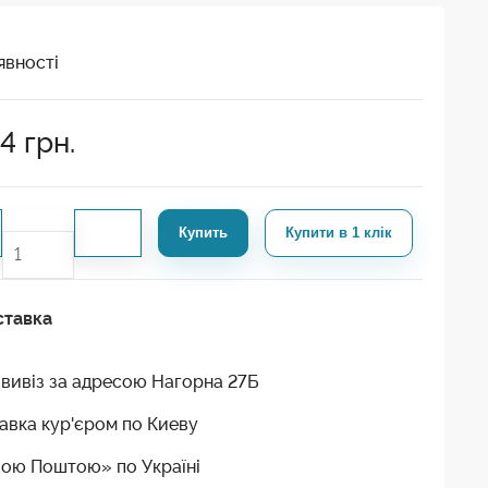
явності
44
грн.
Купить
Купити в 1 клік
ставка
вивіз за адресою Нагорна 27Б
авка кур'єром по Киеву
ою Поштою» по Україні