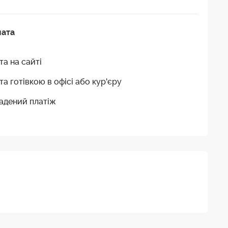
лата
та на сайті
та готівкою в офісі або кур'єру
адений платіж