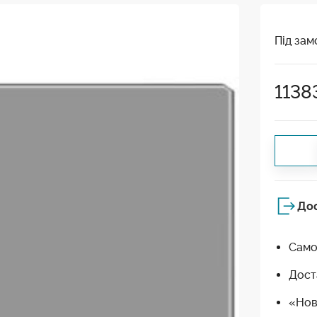
Під зам
1138
До
Само
Дост
«Нов