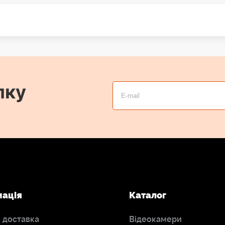
лку
мація
Каталог
і доставка
Відеокамери