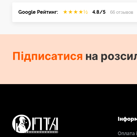
Google Рейтинг:
★
★
★
★
½
4.8/5
66 отзывов
Підписатися
на розси
Інфор
Оплата 