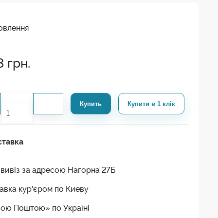
овлення
3
грн.
Купить
Купити в 1 клік
ставка
вивіз за адресою Нагорна 27Б
авка кур'єром по Киеву
ою Поштою» по Україні