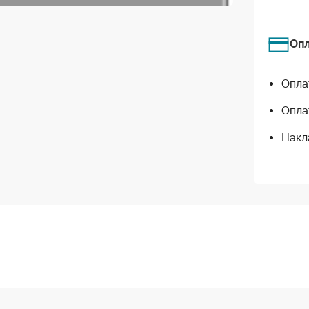
Оп
Опла
Опла
Накл