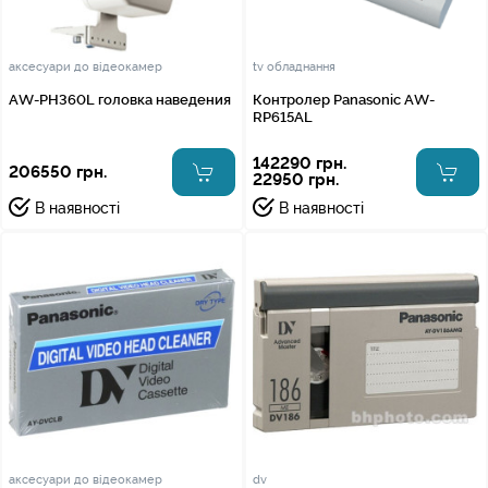
аксесуари до відеокамер
tv обладнання
AW-PH360L головка наведения
Контролер Panasonic AW-
RP615AL
142290 грн.
206550 грн.
22950 грн.
В наявності
В наявності
аксесуари до відеокамер
dv