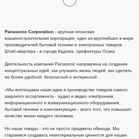
акумулятори
акумулятори
Акумулятор Panasonic Eneloop
Акумулятор Panasonic Eneloop
Pro AA 2500mAh NI-MH 4 BK-
Pro AAA 930 mAh 4BPCase
3HCDE4BE
1429
1499
грн.
грн.
В наявності
В наявності