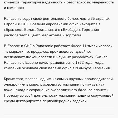
акумулятори
камери panasonic
Акумулятор Panasonic
AK-HC1500G HD телевизионная
NCR18650GA 3500 мАг
камера
413
грн.
1275102
грн.
В наявності
Під замовлення
опції
опції
AK-HDC1500G конвертер для
AK-HRP150G контролер для AK-