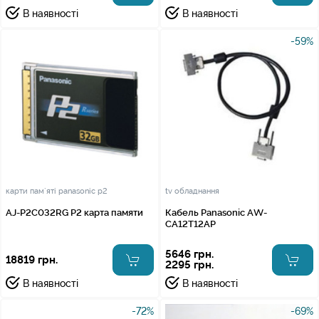
В наявності
В наявності
-59%
карти пам`яті panasonic p2
tv обладнання
AJ-P2C032RG P2 карта памяти
Кабель Panasonic AW-
CA12T12AP
5646 грн.
18819 грн.
2295 грн.
В наявності
В наявності
-72%
-69%