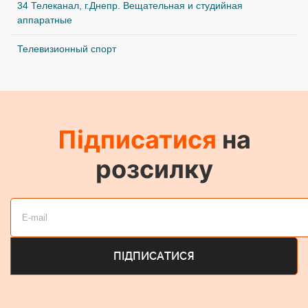
HC 1500
HC1500
168912
266220
грн.
грн.
Під замовлення
Під замовлення
опції
опції
AW-CA15H29G кабель для
AW-CAK4H1G кабель для
HC1500
HC1500
11475
17901
грн.
грн.