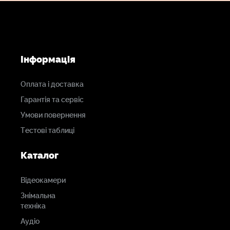
Під замовлення
Під замовлення
карти пам`яті panasonic p2
аксесуари
AJ-P2C016RG карта памяти
BT-YA80G - плата SDI
11475
45900
грн.
грн.
Під замовлення
Під замовлення
Новинка