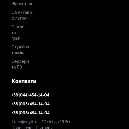
камкордери
dv
Камкордер Panasonic AG-CX370
AY-DV186PQ видеокассета
12164
1423
грн.
грн.
Під замовлення
Під замовлення