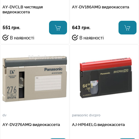
AY-DVCLB чистящая
AY-DV186AMQ видеокассета
видеокассета
551 грн.
643 грн.
В наявності
В наявності
dv
panasonic dvcpro
AY-DV276AMQ видеокассета
AJ-HP64ELG видеокассета