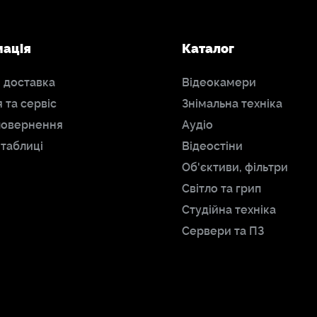
мація
Каталог
і доставка
Відеокамери
я та сервіс
Знімальна техніка
повернення
Аудіо
 таблиці
Відеостіни
Об'єктиви, фільтри
Світло та грип
Студійна техніка
Сервери та ПЗ