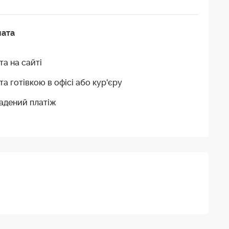
лата
та на сайті
та готівкою в офісі або кур'єру
адений платіж