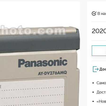
В на
202
До
Само
Дост
«Нов