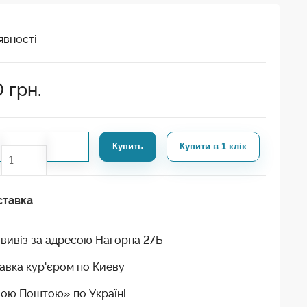
явності
0
грн.
Купить
Купити в 1 клік
ставка
вивіз за адресою Нагорна 27Б
авка кур'єром по Киеву
ою Поштою» по Україні